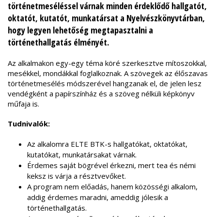
történetmeséléssel várnak minden érdeklődő hallgatót,
oktatót, kutatót, munkatársat a Nyelvészkönyvtárban,
hogy legyen lehetőség megtapasztalni a
történethallgatás élményét.
Az alkalmakon egy-egy téma köré szerkesztve mítoszokkal,
mesékkel, mondákkal foglalkoznak. A szövegek az élőszavas
történetmesélés módszerével hangzanak el, de jelen lesz
vendégként a papírszínház és a szöveg nélküli képkönyv
műfaja is.
Tudnivalók:
Az alkalomra ELTE BTK-s hallgatókat, oktatókat,
kutatókat, munkatársakat várnak.
Érdemes saját bögrével érkezni, mert tea és némi
keksz is várja a résztvevőket.
A program nem előadás, hanem közösségi alkalom,
addig érdemes maradni, ameddig jólesik a
történethallgatás.