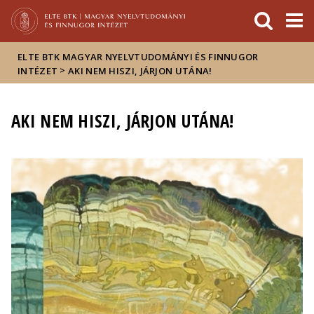
Események
ELTE a
Hírek
sajtóban
ELTE BTK MAGYAR NYELVTUDOMÁNYI ÉS FINNUGOR
>
INTÉZET
AKI NEM HISZI, JÁRJON UTÁNA!
AKI NEM HISZI, JÁRJON UTÁNA!