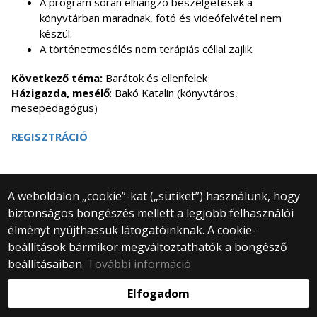
A program során elhangzó beszélgetések a
könyvtárban maradnak, fotó és videófelvétel nem
készül.
A történetmesélés nem terápiás céllal zajlik.
Következő téma:
Barátok és ellenfelek
Házigazda, mesélő
: Bakó Katalin (könyvtáros,
mesepedagógus)
REGISZTRÁCIÓ
A weboldalon „cookie”-kat („sütiket”) használunk, hogy
biztonságos böngészés mellett a legjobb felhasználói
© 2025 Eötvös Loránd Tudományegyetem
élményt nyújthassuk látogatóinknak. A cookie-
Minden jog fenntartva.
beállítások bármikor megváltoztathatók a böngésző
1053 Budapest, Egyetem tér 1–3.
Központi telefonszám: +36 1 411 6500
beállításaiban.
További információ
Webfejlesztés:
Elfogadom