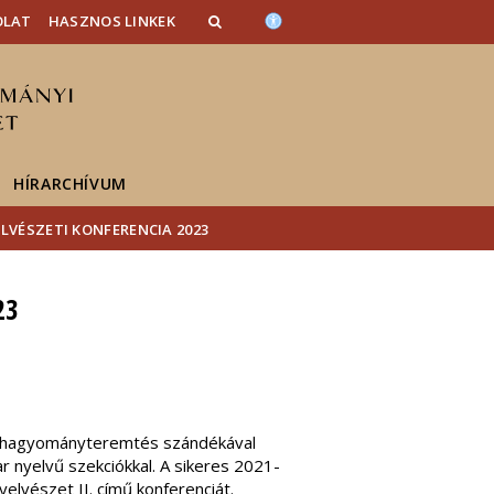
OLAT
HASZNOS LINKEK
HÍRARCHÍVUM
LVÉSZETI KONFERENCIA 2023
23
a hagyományteremtés szándékával
 nyelvű szekciókkal. A sikeres 2021-
elvészet II. című konferenciát.