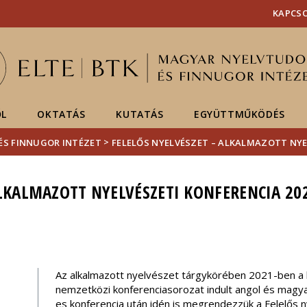
Események
ELTE a
Hírek
KAPCS
sajtóban
ŐL
OKTATÁS
KUTATÁS
EGYÜTTMŰKÖDÉS
>
ÉS FINNUGOR INTÉZET
FELELŐS NYELVÉSZET – ALKALMAZOTT NYE
ALKALMAZOTT NYELVÉSZETI KONFERENCIA 20
Az alkalmazott nyelvészet tárgykörében 2021-ben 
nemzetközi konferenciasorozat indult angol és magyar
es konferencia után idén is megrendezzük a Felelős ny