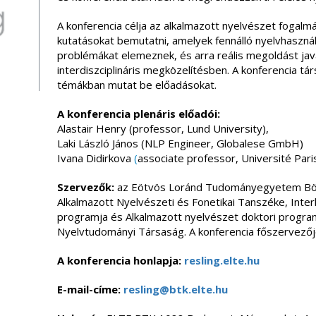
A konferencia célja az alkalmazott nyelvészet fogalm
kutatásokat bemutatni, amelyek fennálló nyelvhaszná
problémákat elemeznek, és arra reális megoldást jav
interdiszciplináris megközelítésben. A konferencia t
témákban mutat be előadásokat.
A konferencia plenáris előadói:
Alastair Henry (professor, Lund University),
Laki László János (NLP Engineer, Globalese GmbH)
Ivana Didirkova
(
associate professor, Université Paris
Szervezők:
az Eötvös Loránd Tudományegyetem Böl
Alkalmazott Nyelvészeti és Fonetikai Tanszéke, Interk
programja és Alkalmazott nyelvészet doktori progra
Nyelvtudományi Társaság. A konferencia főszervezőj
A konferencia honlapja:
resling.elte.hu
E-mail-címe:
resling@btk.elte.hu