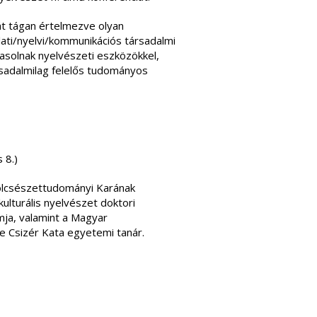
át tágan értelmezve olyan
lati/nyelvi/kommunikációs társadalmi
asolnak nyelvészeti eszközökkel,
ársadalmilag felelős tudományos
 8.)
csészettudományi Karának
ulturális nyelvészet doktori
mja, valamint a Magyar
e Csizér Kata egyetemi tanár.