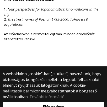
1.
New perspectives for toponomastics: Onomasticons in the
city
2.
The street names of Poznań 1793-2000: Takeovers &
acquisitions
Az előadásokon a részvétel díjtalan; minden érdeklődőt
szeretettel várunk!
A weboldalon „cookie”-kat („sütiket”) használunk, hogy
biztonságos böngészés mellett a legjobb felhasználói
© 2025 Eötvös Loránd Tudományegyetem
élményt nyújthassuk látogatóinknak. A cookie-
Minden jog fenntartva.
beállítások bármikor megváltoztathatók a böngésző
1053 Budapest, Egyetem tér 1–3.
Központi telefonszám: +36 1 411 6500
beállításaiban.
További információ
Webfejlesztés:
Elfogadom