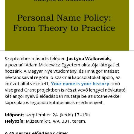
Szeptember második felében
Justyna Walkowiak,
a poznańi Adam Mickiewicz Egyetem oktatója látogat el
hozzánk. A Magyar Nyelvtudományi és Finnugor Intézet
névtanosaival régóta jó szakmai kapcsolatokat ápoló, az
intézet által vezetett,
Your name is your history
című
Visegrad Grant projektben is részt vevő lengyel névkutató
két angol nyelvű előadásban mutatja be az utcanevekkel
kapcsolatos legújabb kutatásainak eredményeit.
Időpont:
szeptember 24. (kedd) 17–19h.
Helyszín:
Múzeum krt. 4/A, 331. terem.
A 45 perces előadások címe: