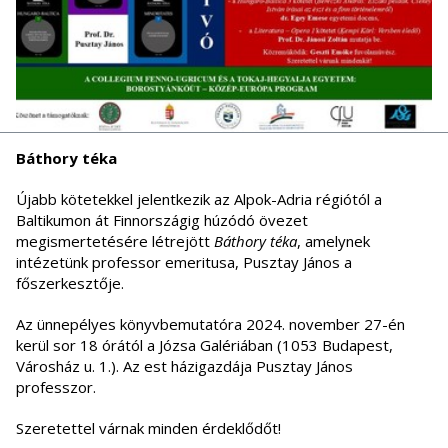
Báthory téka
Újabb kötetekkel jelentkezik az Alpok-Adria régiótól a
Baltikumon át Finnországig húzódó övezet
megismertetésére létrejött
Báthory téka
, amelynek
intézetünk professor emeritusa, Pusztay János a
főszerkesztője.
Az ünnepélyes könyvbemutatóra 2024. november 27-én
kerül sor 18 órától a Józsa Galériában (1053 Budapest,
Városház u. 1.). Az est házigazdája Pusztay János
professzor.
Szeretettel várnak minden érdeklődőt!