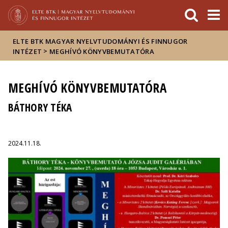
Események
ELTE a
Hírek
sajtóban
ELTE BTK MAGYAR NYELVTUDOMÁNYI ÉS FINNUGOR
>
INTÉZET
MEGHÍVÓ KÖNYVBEMUTATÓRA
MEGHÍVÓ KÖNYVBEMUTATÓRA
BÁTHORY TÉKA
2024.11.18.