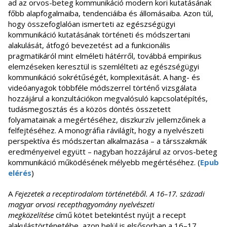
ad az orvos-beteg kommunikáció modern kori kutatásának
főbb alapfogalmaiba, tendenciáiba és állomásaiba. Azon túl,
hogy összefoglalóan ismerteti az egészségügyi
kommunikáció kutatásának történeti és módszertani
alakulását, átfogó bevezetést ad a funkcionális
pragmatikáról mint elméleti hátérről, továbbá empirikus
elemzéseken keresztül is szemlélteti az egészségügyi
kommunikáció sokrétűségét, komplexitását. A hang- és
videóanyagok többféle módszerrel történő vizsgálata
hozzájárul a konzultációkon megvalósuló kapcsolatépítés,
tudásmegosztás és a közös döntés összetett
folyamatainak a megértéséhez, diszkurzív jellemzőinek a
felfejtéséhez. A monográfia rávilágít, hogy a nyelvészeti
perspektíva és módszertan alkalmazása – a társszakmák
eredményeivel együtt – nagyban hozzájárul az orvos-beteg
kommunikáció működésének mélyebb megértéséhez. (
Epub
elérés
)
A
Fejezetek a receptirodalom történetéből. A 16–17. századi
magyar orvosi recepthagyomány nyelvészeti
megközelítése
című kötet betekintést nyújt a recept
alakulástörténetébe, azon belül is elsősorban a 16–17.