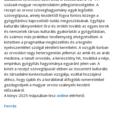
századi magyar receptirodalom jellegzetességeibe. A
recept az orvosi szöveghagyomány egyik legősibb
szövegtípusa, amely kezdettől fogva fontos közege a
gyógyításhoz kapcsolódó tudás megosztásának. Egyfajta
kulturális lábnyomként őrzi és örökíti tovább az egyes korok
és nemzetek társas-kulturális gyakorlatát a gyógyításban,
és számos más praktikus tevékenység elvégzésében. A
kötetben a pragmatikai megközelítés és a kognitív
nyelvszemlélet szolgál elméleti keretként. A vizsgált korban
az orvoslást nagy heterogenitás jellemzi: az antik és az arab
medicina, a tanult orvoslás, a keresztény hit, továbbá a népi,
empirikus gyógyítás hagyománya egyaránt jelen van. A
kötet a recept szövegtípusát ebben az összetett kulturális
és társadalmi kontextusban vizsgálja, ezáltal hozzájárul
ahhoz, hogy újabb és a korábbinál átfogóbb ismeretekkel
gazdagodjunk a magyar orvosi szaknyelv kezdeti
időszakáról.
A könyv 2025 májusában lesz
online
elérhető.
Forrás