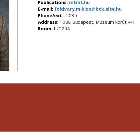
Publications:
mtmt.hu
E-mail:
foldvary.miklos@btk.elte.hu
Phone/ext.:
5035
Address:
1088 Budapest, Múzeum körút 4/F
Room:
II/229A