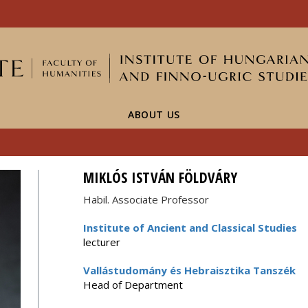
FIXME:token.header.mai
FIXME:token.header.cal
FIXME:token.header.abou
ABOUT US
MIKLÓS ISTVÁN FÖLDVÁRY
Habil. Associate Professor
Institute of Ancient and Classical Studies
lecturer
Vallástudomány és Hebraisztika Tanszék
Head of Department