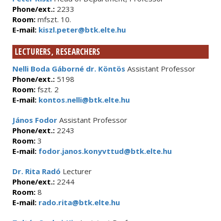
Phone/ext.:
2233
Room:
mfszt. 10.
E-mail:
kiszl.peter@btk.elte.hu
LECTURERS, RESEARCHERS
Nelli Boda Gáborné dr. Köntös
Assistant Professor
Phone/ext.:
5198
Room:
fszt. 2
E-mail:
kontos.nelli@btk.elte.hu
János Fodor
Assistant Professor
Phone/ext.:
2243
Room:
3
E-mail:
fodor.janos.konyvttud@btk.elte.hu
Dr. Rita Radó
Lecturer
Phone/ext.:
2244
Room:
8
E-mail:
rado.rita@btk.elte.hu