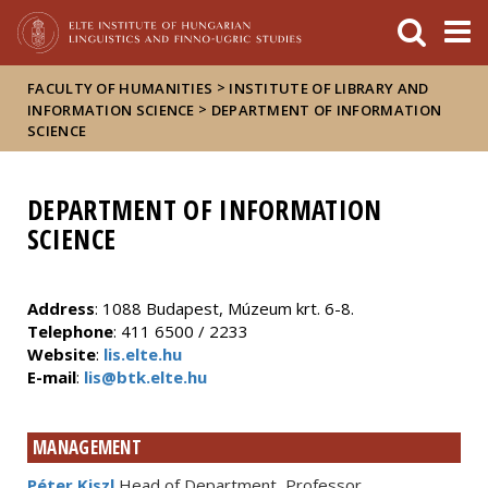
FIXME:token.header.mai
FIXME:token.header.cal
FIXME:token.header.abou
>
FACULTY OF HUMANITIES
INSTITUTE OF LIBRARY AND
>
INFORMATION SCIENCE
DEPARTMENT OF INFORMATION
SCIENCE
DEPARTMENT OF INFORMATION
SCIENCE
Address
: 1088 Budapest, Múzeum krt. 6-8.
Telephone
: 411 6500 / 2233
Website
:
lis.elte.hu
E-mail
:
lis@btk.elte.hu
MANAGEMENT
Péter Kiszl
Head of Department, Professor