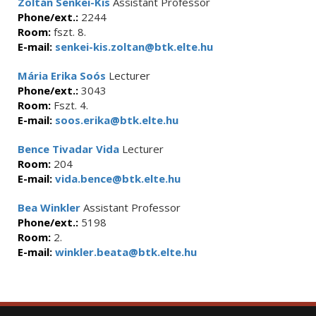
Zoltán Senkei-Kis
Assistant Professor
Phone/ext.:
2244
Room:
fszt. 8.
E-mail:
senkei-kis.zoltan@btk.elte.hu
Mária Erika Soós
Lecturer
Phone/ext.:
3043
Room:
Fszt. 4.
E-mail:
soos.erika@btk.elte.hu
Bence Tivadar Vida
Lecturer
Room:
204
E-mail:
vida.bence@btk.elte.hu
Bea Winkler
Assistant Professor
Phone/ext.:
5198
Room:
2.
E-mail:
winkler.beata@btk.elte.hu