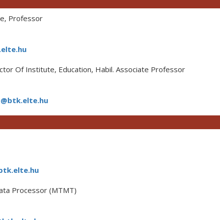
te, Professor
elte.hu
tor Of Institute, Education, Habil. Associate Professor
@btk.elte.hu
tk.elte.hu
ta Processor (MTMT)