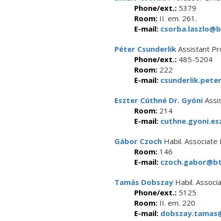
Phone/ext.:
5379
Room:
II. em. 261.
E-mail:
csorba.laszlo@b
Péter Csunderlik
Assistant Pr
Phone/ext.:
485-5204
Room:
222
E-mail:
csunderlik.pete
Eszter Cúthné Dr. Gyóni
Assi
Room:
214
E-mail:
cuthne.gyoni.es
Gábor Czoch
Habil. Associate
Room:
146
E-mail:
czoch.gabor@btk
Tamás Dobszay
Habil. Associ
Phone/ext.:
5125
Room:
II. em. 220
E-mail:
dobszay.tamas@