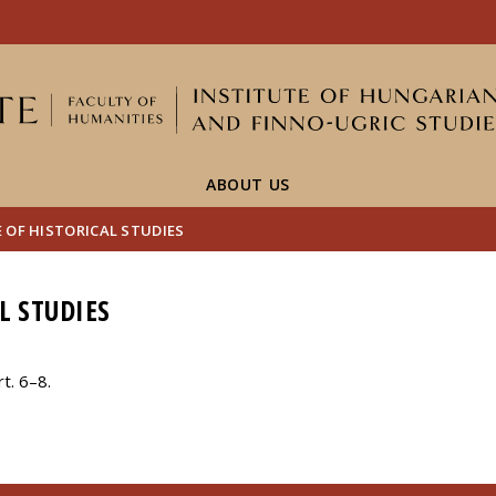
FIXME:token.header.mai
FIXME:token.header.cal
FIXME:token.header.abou
ABOUT US
 OF HISTORICAL STUDIES
L STUDIES
t. 6–8.