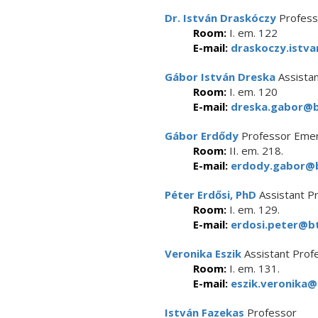
Dr. István Draskóczy
Profess
Room:
I. em. 122
E-mail:
draskoczy.istva
Gábor István Dreska
Assistan
Room:
I. em. 120
E-mail:
dreska.gabor@bt
Gábor Erdődy
Professor Emer
Room:
II. em. 218.
E-mail:
erdody.gabor@b
Péter Erdősi, PhD
Assistant P
Room:
I. em. 129.
E-mail:
erdosi.peter@bt
Veronika Eszik
Assistant Prof
Room:
I. em. 131.
E-mail:
eszik.veronika@
István Fazekas
Professor