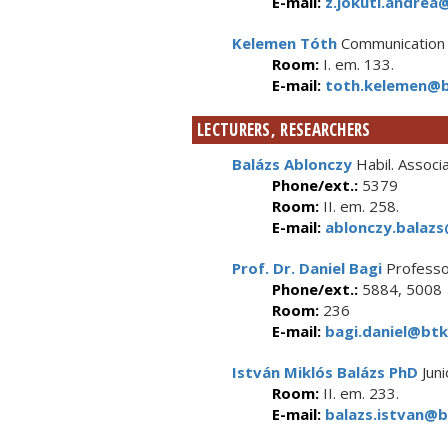
E-mail:
z.jokuti.andrea@
Kelemen Tóth
Communication 
Room:
I. em. 133.
E-mail:
toth.kelemen@bt
LECTURERS, RESEARCHERS
Balázs Ablonczy
Habil. Associ
Phone/ext.:
5379
Room:
II. em. 258.
E-mail:
ablonczy.balazs
Prof. Dr. Daniel Bagi
Professo
Phone/ext.:
5884, 5008
Room:
236
E-mail:
bagi.daniel@btk
István Miklós Balázs PhD
Juni
Room:
II. em. 233.
E-mail:
balazs.istvan@b