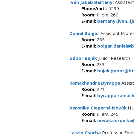
Iván Jakab Bertényi
Assistant
Phone/ext.:
5299
Room:
II. em. 260.
E-mail:
bertenyi.ivan.if
Dániel Bolgár
Assistant Profe
Room:
265
E-mail:
bolgar.daniel@b
Gábor Buják
Junior Research F
Room:
233
E-mail:
bujak.gabor@btk
Ramachandra Byrappa
Assist
Room:
221
E-mail:
byrappa.ramach
Veronika Ciegerné Novák
Hab
Room:
II. em. 245.
E-mail:
novak.veronika@
Laszlo Csorba
Professor Emer