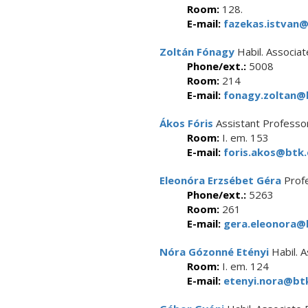
Room:
128.
E-mail:
fazekas.istvan@
Zoltán Fónagy
Habil. Associa
Phone/ext.:
5008
Room:
214
E-mail:
fonagy.zoltan@b
Ákos Fóris
Assistant Professo
Room:
I. em. 153
E-mail:
foris.akos@btk.
Eleonóra Erzsébet Géra
Prof
Phone/ext.:
5263
Room:
261
E-mail:
gera.eleonora@b
Nóra Gózonné Etényi
Habil. 
Room:
I. em. 124
E-mail:
etenyi.nora@btk