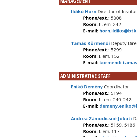
MANAGEMENT
Ildikó Horn
Director of Institu
Phone/ext.:
5808
Room:
II. em. 242
E-mail:
horn.ildiko@btk.
Tamás Körmendi
Deputy Direc
Phone/ext.:
5299
Room:
I. em. 152.
E-mail:
kormendi.tamas
ADMINISTRATIVE STAFF
Enikő Demény
Coordinator
Phone/ext.:
5194
Room:
II. em. 240-242.
E-mail:
demeny.eniko@b
Andrea Zámodicsné Jókuti
Da
Phone/ext.:
5159, 5186
Room:
I. em. 117.