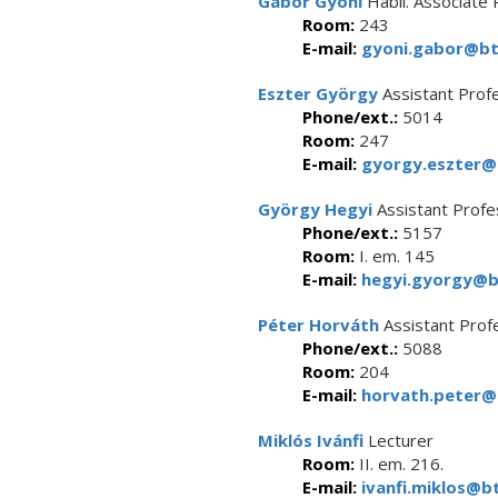
Gábor Gyóni
Habil. Associate
Room:
243
E-mail:
gyoni.gabor@btk
Eszter György
Assistant Prof
Phone/ext.:
5014
Room:
247
E-mail:
gyorgy.eszter@b
György Hegyi
Assistant Profe
Phone/ext.:
5157
Room:
I. em. 145
E-mail:
hegyi.gyorgy@bt
Péter Horváth
Assistant Prof
Phone/ext.:
5088
Room:
204
E-mail:
horvath.peter@b
Miklós Ivánfi
Lecturer
Room:
II. em. 216.
E-mail:
ivanfi.miklos@bt