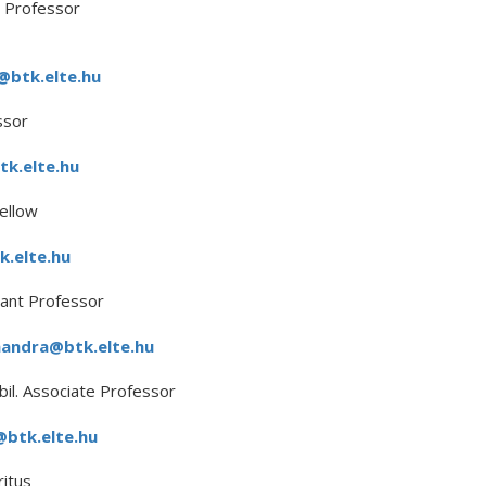
 Professor
j@btk.elte.hu
ssor
tk.elte.hu
ellow
.elte.hu
ant Professor
andra@btk.elte.hu
il. Associate Professor
btk.elte.hu
itus