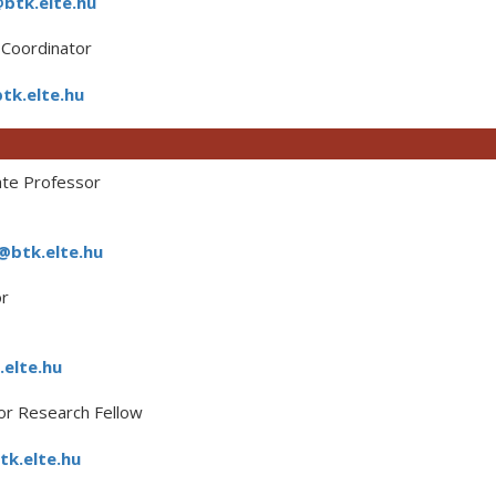
btk.elte.hu
Coordinator
k.elte.hu
ate Professor
@btk.elte.hu
r
.elte.hu
or Research Fellow
tk.elte.hu