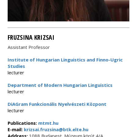
FRUZSINA KRIZSAI
Assistant Professor
Institute of Hungarian Linguistics and Finno-Ugric
Studies
lecturer
Department of Modern Hungarian Linguistics
lecturer
DiAGram Funkcionális Nyelvészeti Központ
lecturer
Publications:
mtmt.hu
E-mail:
krizsai.fruzsina@btk.elte.hu
Address:
1088 Budapest, Múzeum körút 4/A