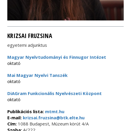
KRIZSAI FRUZSINA
egyetemi adjunktus
Magyar Nyelvtudományi és Finnugor Intézet
oktató
Mai Magyar Nyelvi Tanszék
oktató
DiAGram Funkcionális Nyelvészeti Központ
oktató
Publikációs lista:
mtmt.hu
E-mail:
krizsai.fruzsina@btk.elte.hu
Cím:
1088 Budapest, Múzeum körút 4/A
Szoba:
A/222