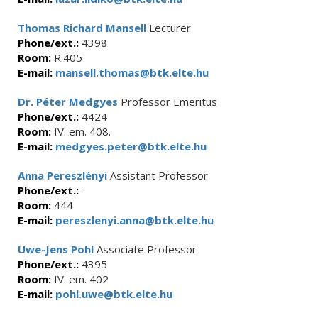
Thomas Richard Mansell
Lecturer
Phone/ext.:
4398
Room:
R.405
E-mail:
mansell.thomas@btk.elte.hu
Dr. Péter Medgyes
Professor Emeritus
Phone/ext.:
4424
Room:
IV. em. 408.
E-mail:
medgyes.peter@btk.elte.hu
Anna Pereszlényi
Assistant Professor
Phone/ext.:
-
Room:
444
E-mail:
pereszlenyi.anna@btk.elte.hu
Uwe-Jens Pohl
Associate Professor
Phone/ext.:
4395
Room:
IV. em. 402
E-mail:
pohl.uwe@btk.elte.hu