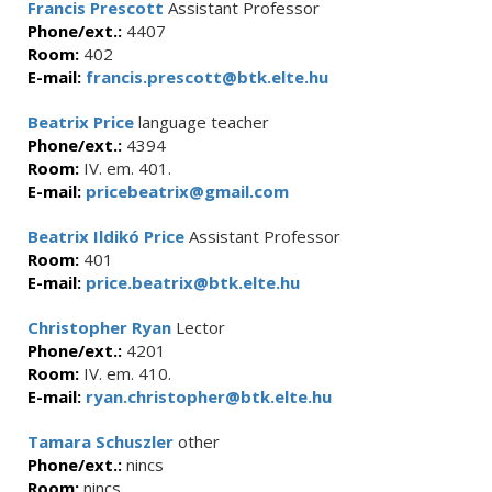
Francis Prescott
Assistant Professor
Phone/ext.:
4407
Room:
402
E-mail:
francis.prescott@btk.elte.hu
Beatrix Price
language teacher
Phone/ext.:
4394
Room:
IV. em. 401.
E-mail:
pricebeatrix@gmail.com
Beatrix Ildikó Price
Assistant Professor
Room:
401
E-mail:
price.beatrix@btk.elte.hu
Christopher Ryan
Lector
Phone/ext.:
4201
Room:
IV. em. 410.
E-mail:
ryan.christopher@btk.elte.hu
Tamara Schuszler
other
Phone/ext.:
nincs
Room:
nincs