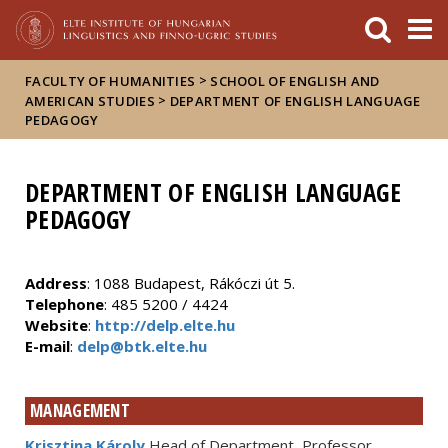
FIXME:token.header.mai
FIXME:token.header.cal
FIXME:token.header.abou
>
FACULTY OF HUMANITIES
SCHOOL OF ENGLISH AND
>
AMERICAN STUDIES
DEPARTMENT OF ENGLISH LANGUAGE
PEDAGOGY
DEPARTMENT OF ENGLISH LANGUAGE
PEDAGOGY
Address
: 1088 Budapest, Rákóczi út 5.
Telephone
: 485 5200 / 4424
Website
:
http://delp.elte.hu
E-mail
:
delp@btk.elte.hu
MANAGEMENT
Krisztina Károly
Head of Department, Professor