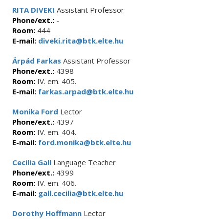
RITA DIVEKI
Assistant Professor
Phone/ext.:
-
Room:
444
E-mail:
diveki.rita@btk.elte.hu
Árpád Farkas
Assistant Professor
Phone/ext.:
4398
Room:
IV. em. 405.
E-mail:
farkas.arpad@btk.elte.hu
Monika Ford
Lector
Phone/ext.:
4397
Room:
IV. em. 404.
E-mail:
ford.monika@btk.elte.hu
Cecilia Gall
Language Teacher
Phone/ext.:
4399
Room:
IV. em. 406.
E-mail:
gall.cecilia@btk.elte.hu
Dorothy Hoffmann
Lector