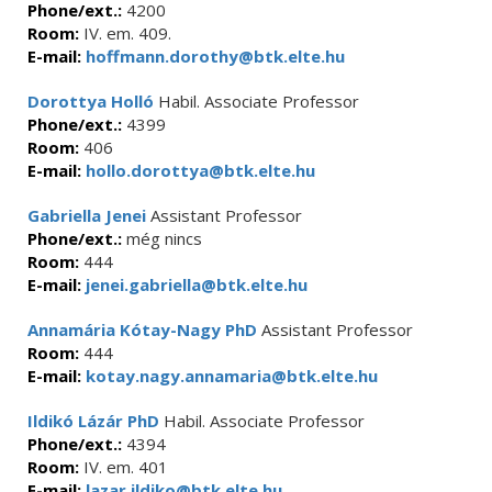
Phone/ext.:
4200
Room:
IV. em. 409.
E-mail:
hoffmann.dorothy@btk.elte.hu
Dorottya Holló
Habil. Associate Professor
Phone/ext.:
4399
Room:
406
E-mail:
hollo.dorottya@btk.elte.hu
Gabriella Jenei
Assistant Professor
Phone/ext.:
még nincs
Room:
444
E-mail:
jenei.gabriella@btk.elte.hu
Annamária Kótay-Nagy PhD
Assistant Professor
Room:
444
E-mail:
kotay.nagy.annamaria@btk.elte.hu
Ildikó Lázár PhD
Habil. Associate Professor
Phone/ext.:
4394
Room:
IV. em. 401
E-mail:
lazar.ildiko@btk.elte.hu