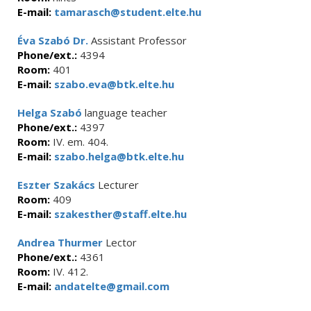
E-mail:
tamarasch@student.elte.hu
Éva Szabó Dr.
Assistant Professor
Phone/ext.:
4394
Room:
401
E-mail:
szabo.eva@btk.elte.hu
Helga Szabó
language teacher
Phone/ext.:
4397
Room:
IV. em. 404.
E-mail:
szabo.helga@btk.elte.hu
Eszter Szakács
Lecturer
Room:
409
E-mail:
szakesther@staff.elte.hu
Andrea Thurmer
Lector
Phone/ext.:
4361
Room:
IV. 412.
E-mail:
andatelte@gmail.com