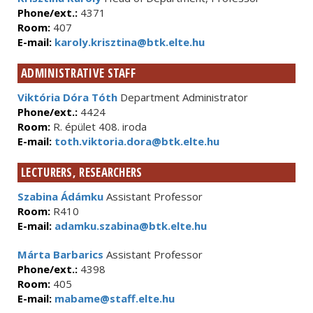
Phone/ext.:
4371
Room:
407
E-mail:
karoly.krisztina@btk.elte.hu
ADMINISTRATIVE STAFF
Viktória Dóra Tóth
Department Administrator
Phone/ext.:
4424
Room:
R. épület 408. iroda
E-mail:
toth.viktoria.dora@btk.elte.hu
LECTURERS, RESEARCHERS
Szabina Ádámku
Assistant Professor
Room:
R410
E-mail:
adamku.szabina@btk.elte.hu
Márta Barbarics
Assistant Professor
Phone/ext.:
4398
Room:
405
E-mail:
mabame@staff.elte.hu