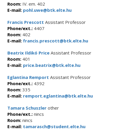
Room:
IV. em. 402
E-mail:
pohl.uwe@btk.elte.hu
Francis Prescott
Assistant Professor
Phone/ext.:
4407
Room:
402
E-mail:
francis.prescott@btk.elte.hu
Beatrix Ildikó Price
Assistant Professor
Room:
401
E-mail:
price.beatrix@btk.elte.hu
Eglantina Remport
Assistant Professor
Phone/ext.:
4392
Room:
335
E-mail:
remport.eglantina@btk.elte.hu
Tamara Schuszler
other
Phone/ext.:
nincs
Room:
nincs
E-mail:
tamarasch@student.elte.hu