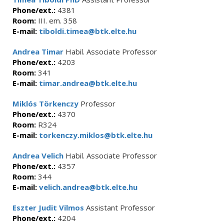
Phone/ext.:
4381
Room:
III. em. 358
E-mail:
tiboldi.timea@btk.elte.hu
Andrea Timar
Habil. Associate Professor
Phone/ext.:
4203
Room:
341
E-mail:
timar.andrea@btk.elte.hu
Miklós Törkenczy
Professor
Phone/ext.:
4370
Room:
R324
E-mail:
torkenczy.miklos@btk.elte.hu
Andrea Velich
Habil. Associate Professor
Phone/ext.:
4357
Room:
344
E-mail:
velich.andrea@btk.elte.hu
Eszter Judit Vilmos
Assistant Professor
Phone/ext.:
4204