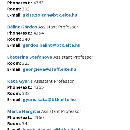
Phone/ext.:
4363
Room:
303
E-mail:
gkiss.zoltan@btk.elte.hu
Bálint Gárdos
Assistant Professor
Phone/ext.:
4354
Room:
340
E-mail:
gardos.balint@btk.elte.hu
Ekaterina Stefanova
Assistant Professor
Room:
323
E-mail:
georgieva@staff.elte.hu
Kata Gyuris
Assistant Professor
Phone/ext.:
4365
Room:
333
E-mail:
gyuris.kata@btk.elte.hu
Marta Hargitai
Assistant Professor
Phone/ext.:
4360
Room:
344
E-mail:
hargitai.marta@btk.elte.hu