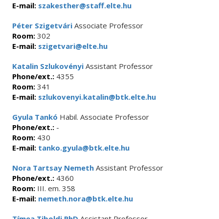
E-mail:
szakesther@staff.elte.hu
Péter Szigetvári
Associate Professor
Room:
302
E-mail:
szigetvari@elte.hu
Katalin Szlukovényi
Assistant Professor
Phone/ext.:
4355
Room:
341
E-mail:
szlukovenyi.katalin@btk.elte.hu
Gyula Tankó
Habil. Associate Professor
Phone/ext.:
-
Room:
430
E-mail:
tanko.gyula@btk.elte.hu
Nora Tartsay Nemeth
Assistant Professor
Phone/ext.:
4360
Room:
III. em. 358
E-mail:
nemeth.nora@btk.elte.hu
Tímea Tiboldi PhD
Assistant Professor