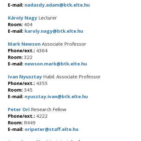
E-mail:
nadasdy.adam@btk.elte.hu
Károly Nagy
Lecturer
Room:
404
E-mail:
karoly.nagy@btk.elte.hu
Mark Newson
Associate Professor
Phone/ext.:
4364
Room:
322
E-mail:
newson.mark@btk.elte.hu
Ivan Nyusztay
Habil. Associate Professor
Phone/ext.:
4355
Room:
345
E-mail:
nyusztay.ivan@btk.elte.hu
Peter Ori
Research Fellow
Phone/ext.:
4222
Room:
R449
E-mail:
oripeter@staff.elte.hu