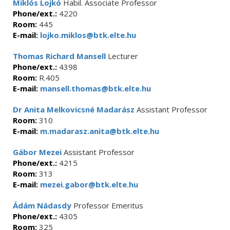
Miklós Lojkó
Habil. Associate Professor
Phone/ext.:
4220
Room:
445
E-mail:
lojko.miklos@btk.elte.hu
Thomas Richard Mansell
Lecturer
Phone/ext.:
4398
Room:
R.405
E-mail:
mansell.thomas@btk.elte.hu
Dr Anita Melkovicsné Madarász
Assistant Professor
Room:
310
E-mail:
m.madarasz.anita@btk.elte.hu
Gábor Mezei
Assistant Professor
Phone/ext.:
4215
Room:
313
E-mail:
mezei.gabor@btk.elte.hu
Ádám Nádasdy
Professor Emeritus
Phone/ext.:
4305
Room:
325