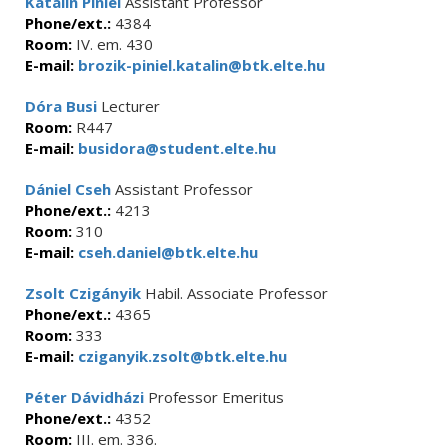
Katalin Piniel
Assistant Professor
Phone/ext.:
4384
Room:
IV. em. 430
E-mail:
brozik-piniel.katalin@btk.elte.hu
Dóra Busi
Lecturer
Room:
R447
E-mail:
busidora@student.elte.hu
Dániel Cseh
Assistant Professor
Phone/ext.:
4213
Room:
310
E-mail:
cseh.daniel@btk.elte.hu
Zsolt Czigányik
Habil. Associate Professor
Phone/ext.:
4365
Room:
333
E-mail:
cziganyik.zsolt@btk.elte.hu
Péter Dávidházi
Professor Emeritus
Phone/ext.:
4352
Room:
III. em. 336.