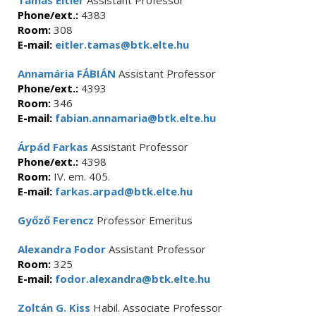
Tamás Eitler
Assistant Professor
Phone/ext.:
4383
Room:
308
E-mail:
eitler.tamas@btk.elte.hu
Annamária FÁBIÁN
Assistant Professor
Phone/ext.:
4393
Room:
346
E-mail:
fabian.annamaria@btk.elte.hu
Árpád Farkas
Assistant Professor
Phone/ext.:
4398
Room:
IV. em. 405.
E-mail:
farkas.arpad@btk.elte.hu
Győző Ferencz
Professor Emeritus
Alexandra Fodor
Assistant Professor
Room:
325
E-mail:
fodor.alexandra@btk.elte.hu
Zoltán G. Kiss
Habil. Associate Professor