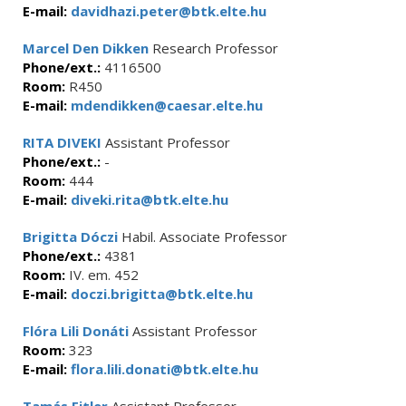
E-mail:
davidhazi.peter@btk.elte.hu
Marcel Den Dikken
Research Professor
Phone/ext.:
4116500
Room:
R450
E-mail:
mdendikken@caesar.elte.hu
RITA DIVEKI
Assistant Professor
Phone/ext.:
-
Room:
444
E-mail:
diveki.rita@btk.elte.hu
Brigitta Dóczi
Habil. Associate Professor
Phone/ext.:
4381
Room:
IV. em. 452
E-mail:
doczi.brigitta@btk.elte.hu
Flóra Lili Donáti
Assistant Professor
Room:
323
E-mail:
flora.lili.donati@btk.elte.hu