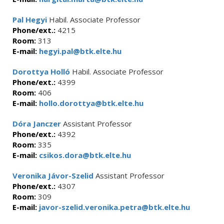
Pal Hegyi
Habil. Associate Professor
Phone/ext.:
4215
Room:
313
E-mail:
hegyi.pal@btk.elte.hu
Dorottya Holló
Habil. Associate Professor
Phone/ext.:
4399
Room:
406
E-mail:
hollo.dorottya@btk.elte.hu
Dóra Janczer
Assistant Professor
Phone/ext.:
4392
Room:
335
E-mail:
csikos.dora@btk.elte.hu
Veronika Jávor-Szelid
Assistant Professor
Phone/ext.:
4307
Room:
309
E-mail:
javor-szelid.veronika.petra@btk.elte.hu