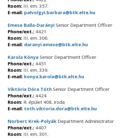
Room:
III. em. 357.
E-mail:
palvolgyi.barbara@btk.elte.hu
Emese Balla-Darányi
Senior Department Officer
Phone/ext.:
4421
Room:
III. em. 306.
E-mail:
daranyi.emese@btk.elte.hu
Karola Kónya
Senior Department Officer
Phone/ext.:
4451
Room:
III. em. 339.
E-mail:
konya.karola@btk.elte.hu
Viktória Dóra Tóth
Senior Department Officer
Phone/ext.:
4424
Room:
R. épület 408. iroda
E-mail:
toth.viktoria.dora@btk.elte.hu
Norbert Krek-Polyák
Department Administrator
Phone/ext.:
4407
Room:
III. em. 301.