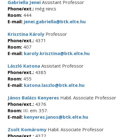
Gabriella Jenei
Assistant Professor
Phone/ext.:
még nincs
Room:
444
E-mail:
jenei.gabriella@btk.elte.hu
Krisztina Károly
Professor
Phone/ext.:
4371
Room:
407
E-mail:
karoly.krisztina@btk.elte.hu
László Katona
Assistant Professor
Phone/ext.:
4385
Room:
455
E-mail:
katona.laszlo@btk.elte.hu
János Balázs Kenyeres
Habil. Associate Professor
Phone/ext.:
4376
Room:
III. em. 357.
E-mail:
kenyeres.janos@btk.elte.hu
Zsolt Komáromy
Habil. Associate Professor
Phone/ext.:
4372