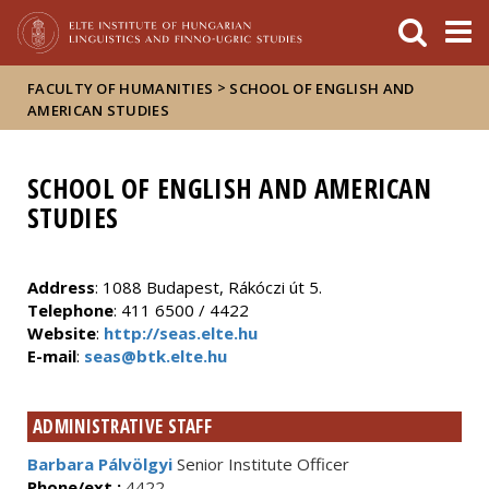
FIXME:token.header.mai
FIXME:token.header.cal
FIXME:token.header.abou
>
FACULTY OF HUMANITIES
SCHOOL OF ENGLISH AND
AMERICAN STUDIES
SCHOOL OF ENGLISH AND AMERICAN
STUDIES
Address
: 1088 Budapest, Rákóczi út 5.
Telephone
: 411 6500 / 4422
Website
:
http://seas.elte.hu
E-mail
:
seas@btk.elte.hu
ADMINISTRATIVE STAFF
Barbara Pálvölgyi
Senior Institute Officer
Phone/ext.:
4422