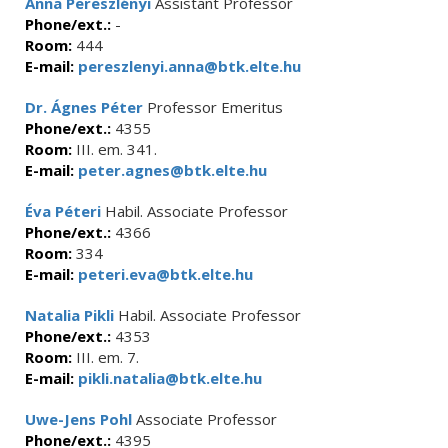
Anna Pereszlényi
Assistant Professor
Phone/ext.:
-
Room:
444
E-mail:
pereszlenyi.anna@btk.elte.hu
Dr. Ágnes Péter
Professor Emeritus
Phone/ext.:
4355
Room:
III. em. 341.
E-mail:
peter.agnes@btk.elte.hu
Éva Péteri
Habil. Associate Professor
Phone/ext.:
4366
Room:
334
E-mail:
peteri.eva@btk.elte.hu
Natalia Pikli
Habil. Associate Professor
Phone/ext.:
4353
Room:
III. em. 7.
E-mail:
pikli.natalia@btk.elte.hu
Uwe-Jens Pohl
Associate Professor
Phone/ext.:
4395