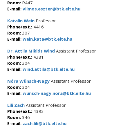
Room:
R447
E-mail:
vilmos.eszter@btk.elte.hu
Katalin Wein
Professor
Phone/ext.:
4416
Room:
307
E-mail:
wein.kata@btk.elte.hu
Dr. Attila Miklós Wind
Assistant Professor
Phone/ext.:
4381
Room:
304
E-mail:
wind.attila@btk.elte.hu
Nóra Wünsch-Nagy
Assistant Professor
Room:
304
E-mail:
wunsch-nagy.nora@btk.elte.hu
Lili Zach
Assistant Professor
Phone/ext.:
4393
Room:
346
E-mail:
zach.lili@btk.elte.hu