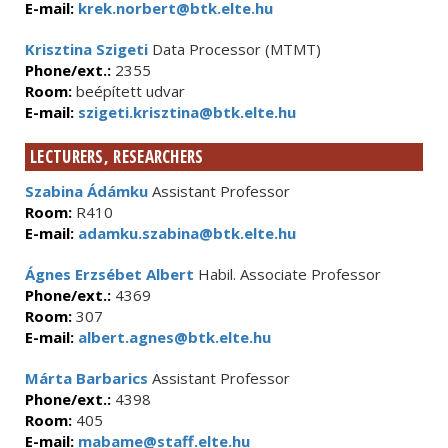
E-mail:
krek.norbert@btk.elte.hu
Krisztina Szigeti
Data Processor (MTMT)
Phone/ext.:
2355
Room:
beépített udvar
E-mail:
szigeti.krisztina@btk.elte.hu
LECTURERS, RESEARCHERS
Szabina Ádámku
Assistant Professor
Room:
R410
E-mail:
adamku.szabina@btk.elte.hu
Ágnes Erzsébet Albert
Habil. Associate Professor
Phone/ext.:
4369
Room:
307
E-mail:
albert.agnes@btk.elte.hu
Márta Barbarics
Assistant Professor
Phone/ext.:
4398
Room:
405
E-mail:
mabame@staff.elte.hu