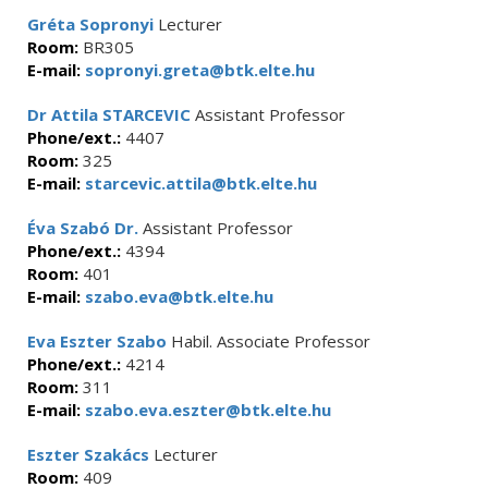
Gréta Sopronyi
Lecturer
Room:
BR305
E-mail:
sopronyi.greta@btk.elte.hu
Dr Attila STARCEVIC
Assistant Professor
Phone/ext.:
4407
Room:
325
E-mail:
starcevic.attila@btk.elte.hu
Éva Szabó Dr.
Assistant Professor
Phone/ext.:
4394
Room:
401
E-mail:
szabo.eva@btk.elte.hu
Eva Eszter Szabo
Habil. Associate Professor
Phone/ext.:
4214
Room:
311
E-mail:
szabo.eva.eszter@btk.elte.hu
Eszter Szakács
Lecturer
Room:
409