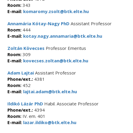
Room:
343
E-mail:
komaromy.zsolt@btk.elte.hu
Annamária Kótay-Nagy PhD
Assistant Professor
Room:
444
E-mail:
kotay.nagy.annamaria@btk.elte.hu
Zoltán Kövecses
Professor Emeritus
Room:
309
E-mail:
kovecses.zoltan@btk.elte.hu
Adam Lajtai
Assistant Professor
Phone/ext.:
4381
Room:
452
E-mail:
lajtai.adam@btk.elte.hu
Ildikó Lázár PhD
Habil. Associate Professor
Phone/ext.:
4394
Room:
IV. em. 401
E-mail:
lazar.ildiko@btk.elte.hu