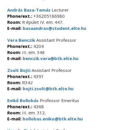
András Basa-Tamás
Lecturer
Phone/ext.:
+36205186980
Room:
R épület IV. em. 447.
E-mail:
basaandras@student.elte.hu
Vera Benczik
Assistant Professor
Phone/ext.:
4204
Room:
III. em. 348
E-mail:
benczik.vera@btk.elte.hu
Zsolt Bojti
Assistant Professor
Phone/ext.:
4391
Room:
R342
E-mail:
bojti.zsolt@btk.elte.hu
Enikő Bollobás
Professor Emeritus
Phone/ext.:
4368
Room:
III. em. 312.
E-mail:
bollobas.eniko@btk.elte.hu