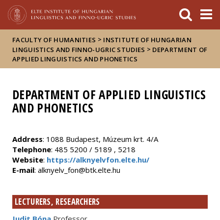
FIXME:token.header.mai
FIXME:token.header.cal
FIXME:token.header.abou
>
FACULTY OF HUMANITIES
INSTITUTE OF HUNGARIAN
>
LINGUISTICS AND FINNO-UGRIC STUDIES
DEPARTMENT OF
APPLIED LINGUISTICS AND PHONETICS
DEPARTMENT OF APPLIED LINGUISTICS
AND PHONETICS
Address
: 1088 Budapest, Múzeum krt. 4/A
Telephone
: 485 5200 / 5189 , 5218
Website
:
https://alknyelvfon.elte.hu/
E-mail
: alknyelv_fon@btk.elte.hu
LECTURERS, RESEARCHERS
Judit Bóna
Professor