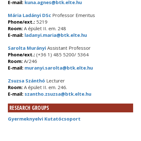
E-mail:
kuna.agnes@btk.elte.hu
Mária Ladányi DSc
Professor Emeritus
Phone/ext.:
5219
Room:
A épület II. em. 248
E-mail:
ladanyi.maria@btk.elte.hu
Sarolta Murányi
Assistant Professor
Phone/ext.:
(+36 1) 485 5200/ 5364
Room:
A/246
E-mail:
muranyi.sarolta@btk.elte.hu
Zsuzsa Szánthó
Lecturer
Room:
A épület II. em. 246.
E-mail:
szantho.zsuzsa@btk.elte.hu
RESEARCH GROUPS
Gyermeknyelvi Kutatócsoport