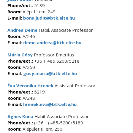
Phone/ext.:
5189
Room:
A ép. II. em. 249.
E-mail:
bona.judit@btk.elte.hu
Andrea Deme
Habil. Associate Professor
Room:
A/246
E-mail:
deme.andrea@btk.elte.hu
Mária Gósy
Professor Emeritus
Phone/ext.:
+36 1 485 5200/5218
Room:
A/250
E-mail:
gosy.maria@btk.elte.hu
Éva Veronika Hrenek
Assistant Professor
Phone/ext.:
5219
Room:
A/248
E-mail:
hrenek.eva@btk.elte.hu
Agnes Kuna
Habil. Associate Professor
Phone/ext.:
(+36 1) 485-5200/5189
Room:
A épület II. em. 250.