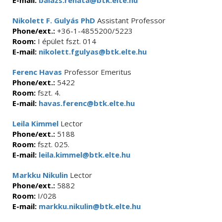
E-mail:
balazs.renata@btk.elte.hu
Nikolett F. Gulyás PhD
Assistant Professor
Phone/ext.:
+36-1-4855200/5223
Room:
I épület fszt. 014
E-mail:
nikolett.fgulyas@btk.elte.hu
Ferenc Havas
Professor Emeritus
Phone/ext.:
5422
Room:
fszt. 4.
E-mail:
havas.ferenc@btk.elte.hu
Leila Kimmel
Lector
Phone/ext.:
5188
Room:
fszt. 025.
E-mail:
leila.kimmel@btk.elte.hu
Markku Nikulin
Lector
Phone/ext.:
5882
Room:
I/028
E-mail:
markku.nikulin@btk.elte.hu