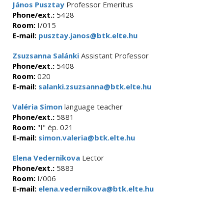
János Pusztay
Professor Emeritus
Phone/ext.:
5428
Room:
I/015
E-mail:
pusztay.janos@btk.elte.hu
Zsuzsanna Salánki
Assistant Professor
Phone/ext.:
5408
Room:
020
E-mail:
salanki.zsuzsanna@btk.elte.hu
Valéria Simon
language teacher
Phone/ext.:
5881
Room:
"I" ép. 021
E-mail:
simon.valeria@btk.elte.hu
Elena Vedernikova
Lector
Phone/ext.:
5883
Room:
I/006
E-mail:
elena.vedernikova@btk.elte.hu