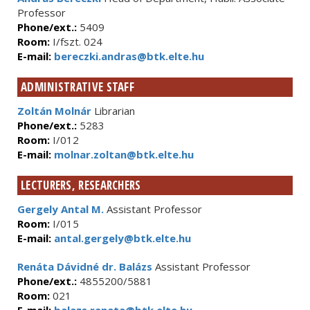
Professor
Phone/ext.:
5409
Room:
I/fszt. 024
E-mail:
bereczki.andras@btk.elte.hu
ADMINISTRATIVE STAFF
Zoltán Molnár
Librarian
Phone/ext.:
5283
Room:
I/012
E-mail:
molnar.zoltan@btk.elte.hu
LECTURERS, RESEARCHERS
Gergely Antal M.
Assistant Professor
Room:
I/015
E-mail:
antal.gergely@btk.elte.hu
Renáta Dávidné dr. Balázs
Assistant Professor
Phone/ext.:
4855200/5881
Room:
021