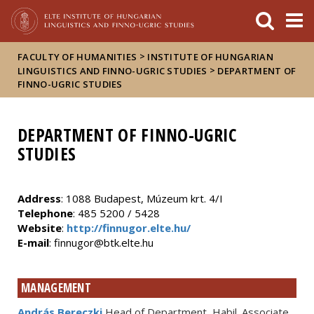
FIXME:token.header.mai
FIXME:token.header.cal
FIXME:token.header.abou
>
FACULTY OF HUMANITIES
INSTITUTE OF HUNGARIAN
>
LINGUISTICS AND FINNO-UGRIC STUDIES
DEPARTMENT OF
FINNO-UGRIC STUDIES
DEPARTMENT OF FINNO-UGRIC
STUDIES
Address
: 1088 Budapest, Múzeum krt. 4/I
Telephone
: 485 5200 / 5428
Website
:
http://finnugor.elte.hu/
E-mail
: finnugor@btk.elte.hu
MANAGEMENT
András Bereczki
Head of Department, Habil. Associate