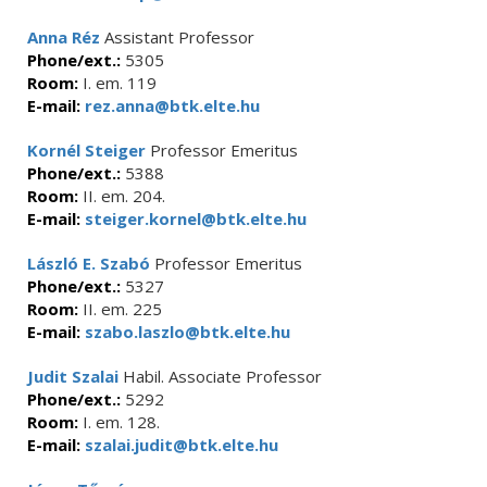
Anna Réz
Assistant Professor
Phone/ext.:
5305
Room:
I. em. 119
E-mail:
rez.anna@btk.elte.hu
Kornél Steiger
Professor Emeritus
Phone/ext.:
5388
Room:
II. em. 204.
E-mail:
steiger.kornel@btk.elte.hu
László E. Szabó
Professor Emeritus
Phone/ext.:
5327
Room:
II. em. 225
E-mail:
szabo.laszlo@btk.elte.hu
Judit Szalai
Habil. Associate Professor
Phone/ext.:
5292
Room:
I. em. 128.
E-mail:
szalai.judit@btk.elte.hu