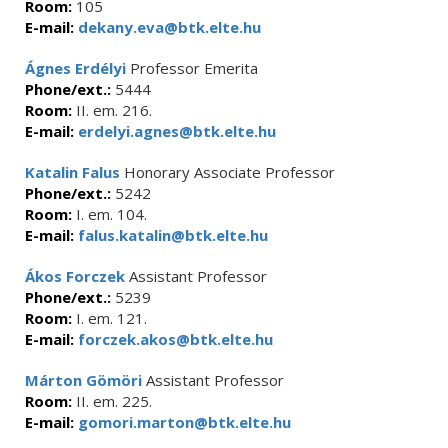
Room:
105
E-mail:
dekany.eva@btk.elte.hu
Ágnes Erdélyi
Professor Emerita
Phone/ext.:
5444
Room:
II. em. 216.
E-mail:
erdelyi.agnes@btk.elte.hu
Katalin Falus
Honorary Associate Professor
Phone/ext.:
5242
Room:
I. em. 104.
E-mail:
falus.katalin@btk.elte.hu
Ákos Forczek
Assistant Professor
Phone/ext.:
5239
Room:
I. em. 121.
E-mail:
forczek.akos@btk.elte.hu
Márton Gömöri
Assistant Professor
Room:
II. em. 225.
E-mail:
gomori.marton@btk.elte.hu