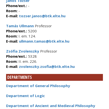
János Tőzsér
Phone/ext.:
-
Room:
-
E-mail:
tozser.janos@btk.elte.hu
Tamás Ullmann
Professor
Phone/ext.:
5200
Room:
I. em. 124.
E-mail:
ullmann.tamas@btk.elte.hu
Zsófia Zvolenszky
Professor
Phone/ext.:
5328
Room:
II. em. 226.
E-mail:
zvolenszky.zsofia@btk.elte.hu
DEPARTMENTS
Department of General Philosophy
Department of Logic
Department of Ancient and Medieval Philosophy