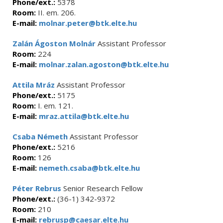
Phone/ext.:
5378
Room:
II. em. 206.
E-mail:
molnar.peter@btk.elte.hu
Zalán Ágoston Molnár
Assistant Professor
Room:
224
E-mail:
molnar.zalan.agoston@btk.elte.hu
Attila Mráz
Assistant Professor
Phone/ext.:
5175
Room:
I. em. 121.
E-mail:
mraz.attila@btk.elte.hu
Csaba Németh
Assistant Professor
Phone/ext.:
5216
Room:
126
E-mail:
nemeth.csaba@btk.elte.hu
Péter Rebrus
Senior Research Fellow
Phone/ext.:
(36-1) 342-9372
Room:
210
E-mail:
rebrusp@caesar.elte.hu