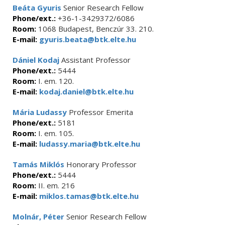
Beáta Gyuris
Senior Research Fellow
Phone/ext.:
+36-1-3429372/6086
Room:
1068 Budapest, Benczúr 33. 210.
E-mail:
gyuris.beata@btk.elte.hu
Dániel Kodaj
Assistant Professor
Phone/ext.:
5444
Room:
I. em. 120.
E-mail:
kodaj.daniel@btk.elte.hu
Mária Ludassy
Professor Emerita
Phone/ext.:
5181
Room:
I. em. 105.
E-mail:
ludassy.maria@btk.elte.hu
Tamás Miklós
Honorary Professor
Phone/ext.:
5444
Room:
II. em. 216
E-mail:
miklos.tamas@btk.elte.hu
Molnár, Péter
Senior Research Fellow