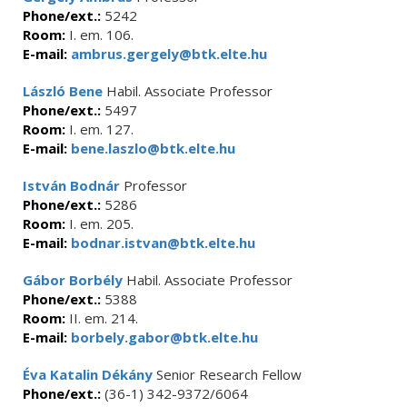
Phone/ext.:
5242
Room:
I. em. 106.
E-mail:
ambrus.gergely@btk.elte.hu
László Bene
Habil. Associate Professor
Phone/ext.:
5497
Room:
I. em. 127.
E-mail:
bene.laszlo@btk.elte.hu
István Bodnár
Professor
Phone/ext.:
5286
Room:
I. em. 205.
E-mail:
bodnar.istvan@btk.elte.hu
Gábor Borbély
Habil. Associate Professor
Phone/ext.:
5388
Room:
II. em. 214.
E-mail:
borbely.gabor@btk.elte.hu
Éva Katalin Dékány
Senior Research Fellow
Phone/ext.:
(36-1) 342-9372/6064