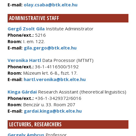
E-mail:
olay.csaba@btk.elte.hu
ADMINISTRATIVE STAFF
Gergő Zsolt Gila
Institute Administrator
Phone/ext.:
5216
Room:
I. em. 122.
E-mail:
gila.gergo@btk.elte.hu
Veronika Hartl
Data Processor (MTMT)
Phone/ext.:
36-1-4116500/5192
Room:
Múzeum krt. 6-8., fszt. 17.
E-mail:
hartl.veronika@btk.elte.hu
Kinga Gárdai
Research Assistant (theoretical linguistics)
Phone/ext.:
+36-1-3429372/6016
Room:
Benczúr u. 33. Room 207
E-mail:
gardai.kinga@btk.elte.hu
LECTURERS, RESEARCHERS
Gergely Ambrus
Professor