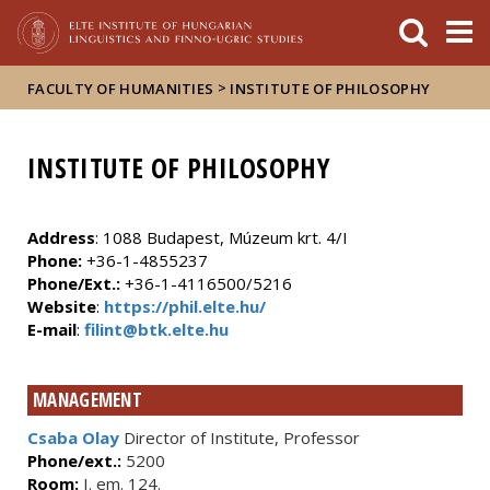
FIXME:token.header.mai
FIXME:token.header.cal
FIXME:token.header.abou
>
FACULTY OF HUMANITIES
INSTITUTE OF PHILOSOPHY
INSTITUTE OF PHILOSOPHY
Address
: 1088 Budapest, Múzeum krt. 4/I
Phone:
+36-1-4855237
Phone/Ext.:
+36-1-4116500/5216
Website
:
https://phil.elte.hu/
E-mail
:
filint@btk.elte.hu
MANAGEMENT
Csaba Olay
Director of Institute, Professor
Phone/ext.:
5200
Room:
I. em. 124.