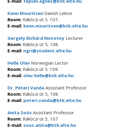
E-mail:
teplan.agnes@btk.elte.hu
Kenn Mouritzen
Danish Lektor
Room:
Rákóczi út 5. 107.
E-mail:
kenn.mouritzen@btk.elte.hu
Gergely Richárd Novotny
Lecturer
Room:
Rákóczi út 5, 108
E-mail:
ngri@student.elte.hu
Helle Olav
Norwegian Lector
Room:
Rákóczi út 5. 109.
E-mail:
olav.helle@btk.elte.hu
Dr. Péteri Vanda
Assistant Professor
Room:
Rákóczi út 5, 108
E-mail:
peteri.vanda@btk.elte.hu
Anita Soós
Assistant Professor
Room:
Rákóczi út 5, 107
E-mail:
soos.anita@btk.elte.hu