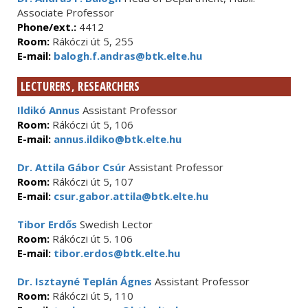
Associate Professor
Phone/ext.:
4412
Room:
Rákóczi út 5, 255
E-mail:
balogh.f.andras@btk.elte.hu
LECTURERS, RESEARCHERS
Ildikó Annus
Assistant Professor
Room:
Rákóczi út 5, 106
E-mail:
annus.ildiko@btk.elte.hu
Dr. Attila Gábor Csúr
Assistant Professor
Room:
Rákóczi út 5, 107
E-mail:
csur.gabor.attila@btk.elte.hu
Tibor Erdős
Swedish Lector
Room:
Rákóczi út 5. 106
E-mail:
tibor.erdos@btk.elte.hu
Dr. Isztayné Teplán Ágnes
Assistant Professor
Room:
Rákóczi út 5, 110