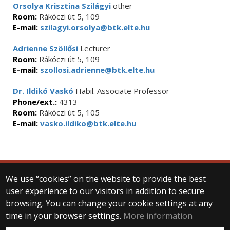
Orsolya Krisztina Szilágyi
other
Room:
Rákóczi út 5, 109
E-mail:
szilagyi.orsolya@btk.elte.hu
Adrienne Szöllősi
Lecturer
Room:
Rákóczi út 5, 109
E-mail:
szollosi.adrienne@btk.elte.hu
Dr. Ildikó Vaskó
Habil. Associate Professor
Phone/ext.:
4313
Room:
Rákóczi út 5, 105
E-mail:
vasko.ildiko@btk.elte.hu
We use “cookies” on the website to provide the best
© 2025 Eötvös Loránd University
user experience to our visitors in addition to secure
All rights reserved.
browsing. You can change your cookie settings at any
H-1053 Budapest, Egyetem tér 1–3.
T: +36-1-411-6500
time in your browser settings.
More information
Web development: