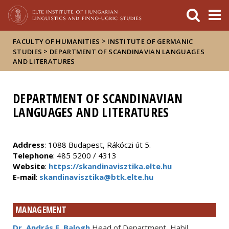
FIXME:token.header.mai
FIXME:token.header.cal
FIXME:token.header.abou
>
FACULTY OF HUMANITIES
INSTITUTE OF GERMANIC
>
STUDIES
DEPARTMENT OF SCANDINAVIAN LANGUAGES
AND LITERATURES
DEPARTMENT OF SCANDINAVIAN
LANGUAGES AND LITERATURES
Address
: 1088 Budapest, Rákóczi út 5.
Telephone
: 485 5200 / 4313
Website
:
https://skandinavisztika.elte.hu
E-mail
:
skandinavisztika@btk.elte.hu
MANAGEMENT
Dr. András F. Balogh
Head of Department, Habil.