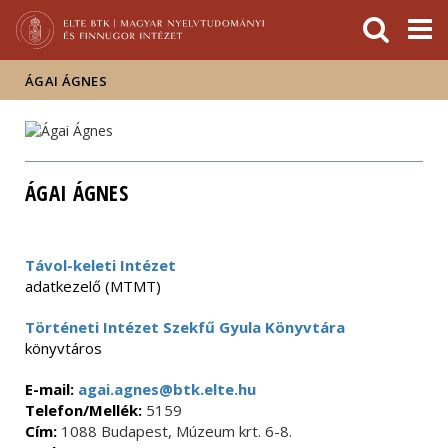
Események
ELTE a
Hírek
sajtóban
ÁGAI ÁGNES
ÁGAI ÁGNES
Távol-keleti Intézet
adatkezelő (MTMT)
Történeti Intézet Szekfű Gyula Könyvtára
könyvtáros
E-mail:
agai.agnes@btk.elte.hu
Telefon/Mellék:
5159
Cím:
1088 Budapest, Múzeum krt. 6-8.