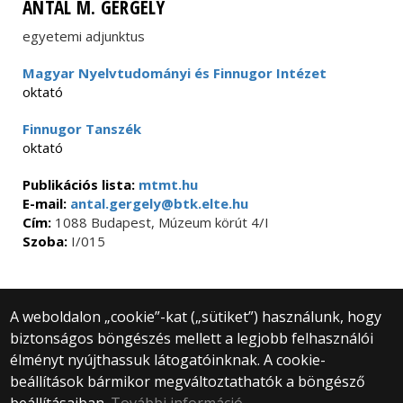
ANTAL M. GERGELY
egyetemi adjunktus
Magyar Nyelvtudományi és Finnugor Intézet
oktató
Finnugor Tanszék
oktató
Publikációs lista:
mtmt.hu
E-mail:
antal.gergely@btk.elte.hu
Cím:
1088 Budapest, Múzeum körút 4/I
Szoba:
I/015
A weboldalon „cookie”-kat („sütiket”) használunk, hogy
biztonságos böngészés mellett a legjobb felhasználói
© 2025 Eötvös Loránd Tudományegyetem
élményt nyújthassuk látogatóinknak. A cookie-
Minden jog fenntartva.
beállítások bármikor megváltoztathatók a böngésző
1053 Budapest, Egyetem tér 1–3.
Központi telefonszám: +36 1 411 6500