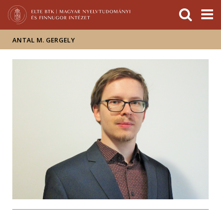
Események
ELTE a
Hírek
sajtóban
ANTAL M. GERGELY