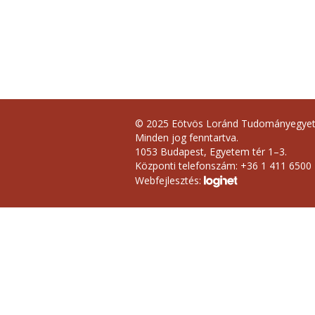
© 2025 Eötvös Loránd Tudományegye
Minden jog fenntartva.
1053 Budapest, Egyetem tér 1–3.
Központi telefonszám: +36 1 411 6500
Webfejlesztés: