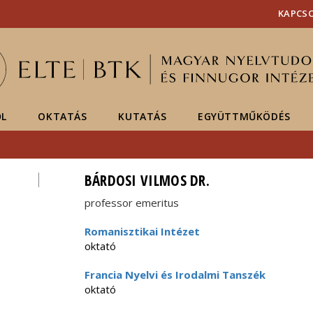
Események
ELTE a
Hírek
KAPCS
sajtóban
ŐL
OKTATÁS
KUTATÁS
EGYÜTTMŰKÖDÉS
BÁRDOSI VILMOS DR.
professor emeritus
Romanisztikai Intézet
oktató
Francia Nyelvi és Irodalmi Tanszék
oktató