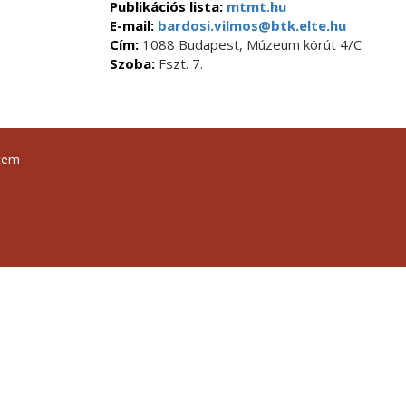
Publikációs lista:
mtmt.hu
E-mail:
bardosi.vilmos@btk.elte.hu
Cím:
1088 Budapest, Múzeum körút 4/C
Szoba:
Fszt. 7.
tem