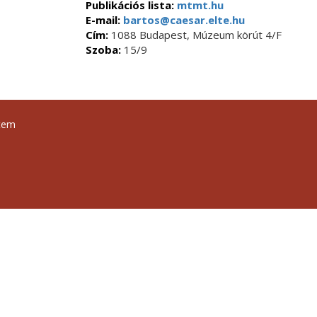
Publikációs lista:
mtmt.hu
E-mail:
bartos@caesar.elte.hu
Cím:
1088 Budapest, Múzeum körút 4/F
Szoba:
15/9
tem