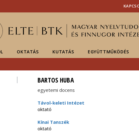
Események
ELTE a
Hírek
KAPCS
sajtóban
ŐL
OKTATÁS
KUTATÁS
EGYÜTTMŰKÖDÉS
BARTOS HUBA
egyetemi docens
Távol-keleti Intézet
oktató
Kínai Tanszék
oktató