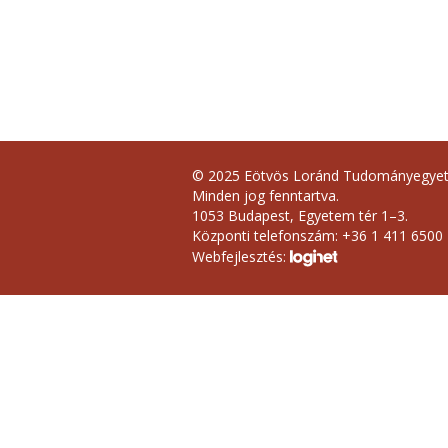
© 2025 Eötvös Loránd Tudományegye
Minden jog fenntartva.
1053 Budapest, Egyetem tér 1–3.
Központi telefonszám: +36 1 411 6500
Webfejlesztés: