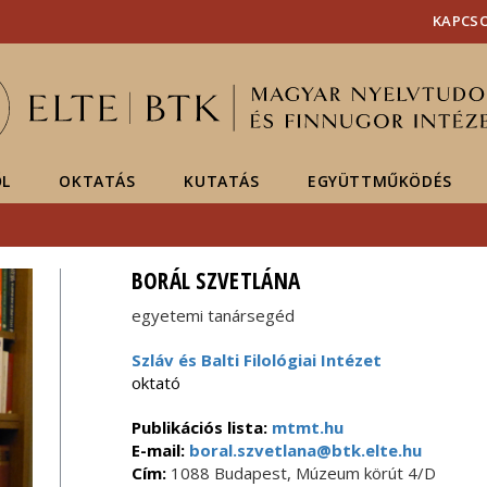
Események
ELTE a
Hírek
KAPCS
sajtóban
ŐL
OKTATÁS
KUTATÁS
EGYÜTTMŰKÖDÉS
BORÁL SZVETLÁNA
egyetemi tanársegéd
Szláv és Balti Filológiai Intézet
oktató
Publikációs lista:
mtmt.hu
E-mail:
boral.szvetlana@btk.elte.hu
Cím:
1088 Budapest, Múzeum körút 4/D