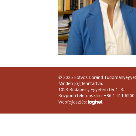
© 2025 Eötvös Loránd Tudományegye
Minden jog fenntartva.
1053 Budapest, Egyetem tér 1–3.
Központi telefonszám: +36 1 411 6500
Webfejlesztés: