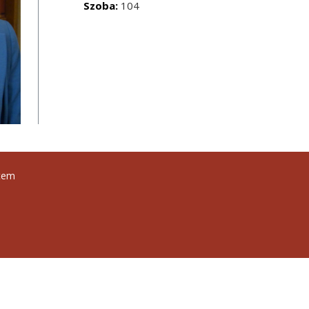
Szoba:
104
tem