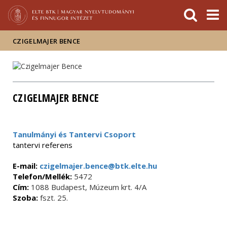
Események
ELTE a
Hírek
sajtóban
CZIGELMAJER BENCE
CZIGELMAJER BENCE
Tanulmányi és Tantervi Csoport
tantervi referens
E-mail:
czigelmajer.bence@btk.elte.hu
Telefon/Mellék:
5472
Cím:
1088 Budapest, Múzeum krt. 4/A
Szoba:
fszt. 25.