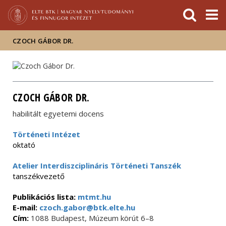
Események
ELTE a
Hírek
sajtóban
CZOCH GÁBOR DR.
CZOCH GÁBOR DR.
habilitált egyetemi docens
Történeti Intézet
oktató
Atelier Interdiszciplináris Történeti Tanszék
tanszékvezető
Publikációs lista:
mtmt.hu
E-mail:
czoch.gabor@btk.elte.hu
Cím:
1088 Budapest, Múzeum körút 6–8