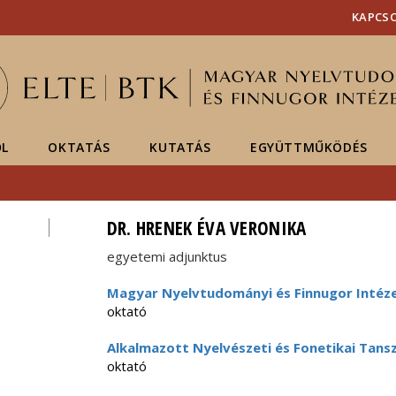
Események
ELTE a
Hírek
KAPCS
sajtóban
ŐL
OKTATÁS
KUTATÁS
EGYÜTTMŰKÖDÉS
DR. HRENEK ÉVA VERONIKA
egyetemi adjunktus
Magyar Nyelvtudományi és Finnugor Intéz
oktató
Alkalmazott Nyelvészeti és Fonetikai Tans
oktató