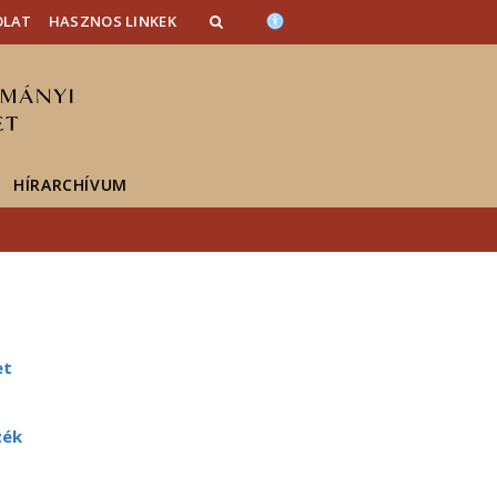
OLAT
HASZNOS LINKEK
HÍRARCHÍVUM
et
zék