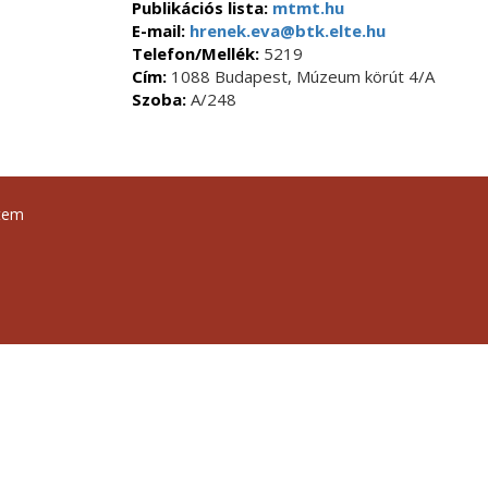
Publikációs lista:
mtmt.hu
E-mail:
hrenek.eva@btk.elte.hu
Telefon/Mellék:
5219
Cím:
1088 Budapest, Múzeum körút 4/A
Szoba:
A/248
tem