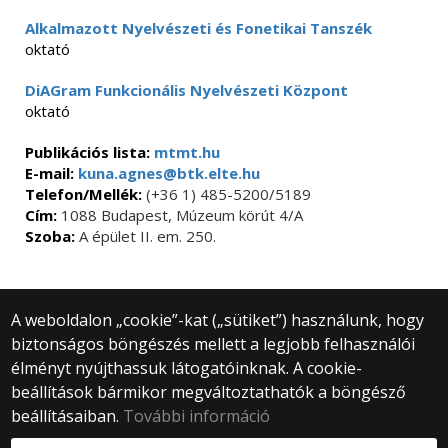
Alkalmazott Nyelvészeti és Fonetikai Tanszék
oktató
DiAGram Funkcionális Nyelvészeti Központ
oktató
Publikációs lista:
mtmt.hu
E-mail:
kuna.agnes@btk.elte.hu
Telefon/Mellék:
(+36 1) 485-5200/5189
Cím:
1088 Budapest, Múzeum körút 4/A
Szoba:
A épület II. em. 250.
A weboldalon „cookie”-kat („sütiket”) használunk, hogy
biztonságos böngészés mellett a legjobb felhasználói
© 2025 Eötvös Loránd Tudományegyetem
élményt nyújthassuk látogatóinknak. A cookie-
Minden jog fenntartva.
beállítások bármikor megváltoztathatók a böngésző
1053 Budapest, Egyetem tér 1–3.
Központi telefonszám: +36 1 411 6500
beállításaiban.
További információ
Webfejlesztés: