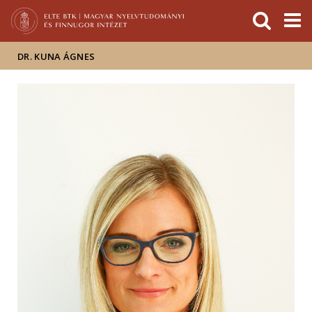
Események
ELTE a
Hírek
sajtóban
DR. KUNA ÁGNES