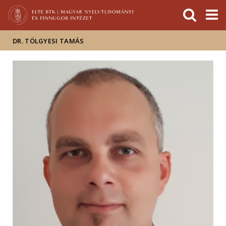
Események
ELTE a
Hírek
sajtóban
DR. TÖLGYESI TAMÁS