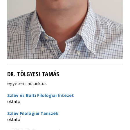
DR. TÖLGYESI TAMÁS
egyetemi adjunktus
Szláv és Balti Filológiai Intézet
oktató
Szláv Filológiai Tanszék
oktató