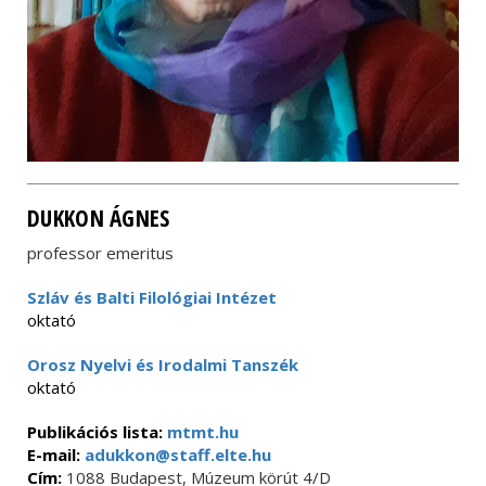
DUKKON ÁGNES
professor emeritus
Szláv és Balti Filológiai Intézet
oktató
Orosz Nyelvi és Irodalmi Tanszék
oktató
Publikációs lista:
mtmt.hu
E-mail:
adukkon@staff.elte.hu
Cím:
1088 Budapest, Múzeum körút 4/D