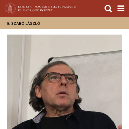
Események
ELTE a
Hírek
sajtóban
E. SZABÓ LÁSZLÓ