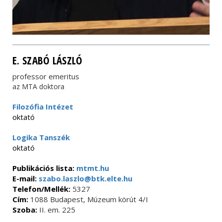
E. SZABÓ LÁSZLÓ
professor emeritus
az MTA doktora
Filozófia Intézet
oktató
Logika Tanszék
oktató
Publikációs lista:
mtmt.hu
E-mail:
szabo.laszlo@btk.elte.hu
Telefon/Mellék:
5327
Cím:
1088 Budapest, Múzeum körút 4/I
Szoba:
II. em. 225