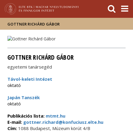
Események
ELTE a
Hírek
sajtóban
GOTTNER RICHÁRD GÁBOR
GOTTNER RICHÁRD GÁBOR
egyetemi tanársegéd
Távol-keleti Intézet
oktató
Japán Tanszék
oktató
Publikációs lista:
mtmt.hu
E-mail:
gottner.richard@konfuciusz.elte.hu
Cím:
1088 Budapest, Múzeum körút 4/B