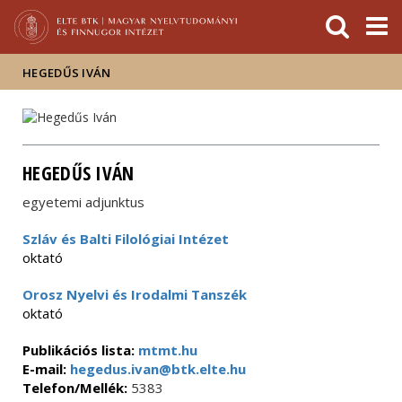
Események
ELTE a
Hírek
sajtóban
HEGEDŰS IVÁN
HEGEDŰS IVÁN
egyetemi adjunktus
Szláv és Balti Filológiai Intézet
oktató
Orosz Nyelvi és Irodalmi Tanszék
oktató
Publikációs lista:
mtmt.hu
E-mail:
hegedus.ivan@btk.elte.hu
Telefon/Mellék:
5383