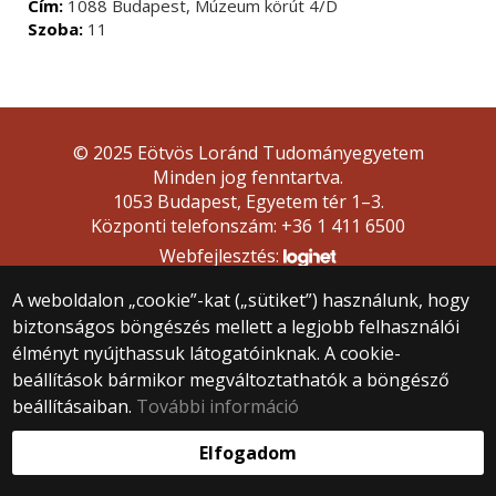
Cím:
1088 Budapest, Múzeum körút 4/D
Szoba:
11
© 2025 Eötvös Loránd Tudományegyetem
Minden jog fenntartva.
1053 Budapest, Egyetem tér 1–3.
Központi telefonszám: +36 1 411 6500
Webfejlesztés:
A weboldalon „cookie”-kat („sütiket”) használunk, hogy
biztonságos böngészés mellett a legjobb felhasználói
élményt nyújthassuk látogatóinknak. A cookie-
beállítások bármikor megváltoztathatók a böngésző
beállításaiban.
További információ
Elfogadom