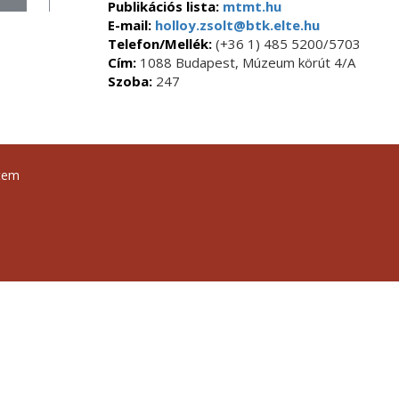
Publikációs lista:
mtmt.hu
E-mail:
holloy.zsolt@btk.elte.hu
Telefon/Mellék:
(+36 1) 485 5200/5703
Cím:
1088 Budapest, Múzeum körút 4/A
Szoba:
247
tem