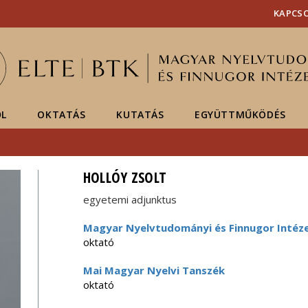
Események
ELTE a
Hírek
KAPCS
sajtóban
ŐL
OKTATÁS
KUTATÁS
EGYÜTTMŰKÖDÉS
HOLLÓY ZSOLT
egyetemi adjunktus
Magyar Nyelvtudományi és Finnugor Intéz
oktató
Mai Magyar Nyelvi Tanszék
oktató