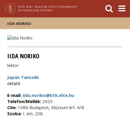
Események
ELTE a
Hírek
sajtóban
IIDA NORIKO
IIDA NORIKO
lektor
Japán Tanszék
oktató
E-mail:
iida.noriko@btk.elte.hu
Telefon/Mellék:
2033
Cím:
1088 Budapest, Múzeum krt. 4/B
Szoba:
I. em. 238.