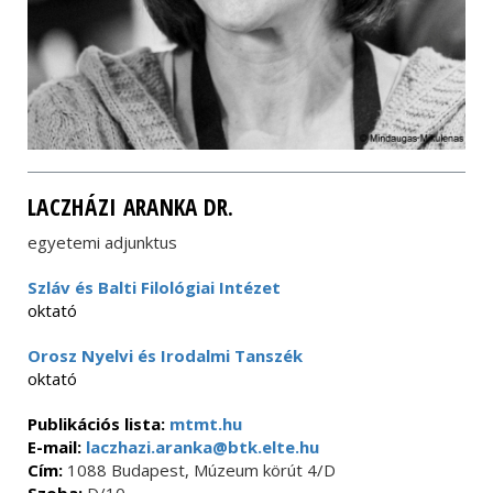
LACZHÁZI ARANKA DR.
egyetemi adjunktus
Szláv és Balti Filológiai Intézet
oktató
Orosz Nyelvi és Irodalmi Tanszék
oktató
Publikációs lista:
mtmt.hu
E-mail:
laczhazi.aranka@btk.elte.hu
Cím:
1088 Budapest, Múzeum körút 4/D
Szoba:
D/10