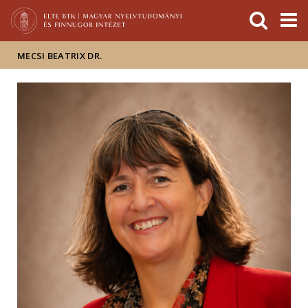
Események
ELTE a
Hírek
sajtóban
MECSI BEATRIX DR.