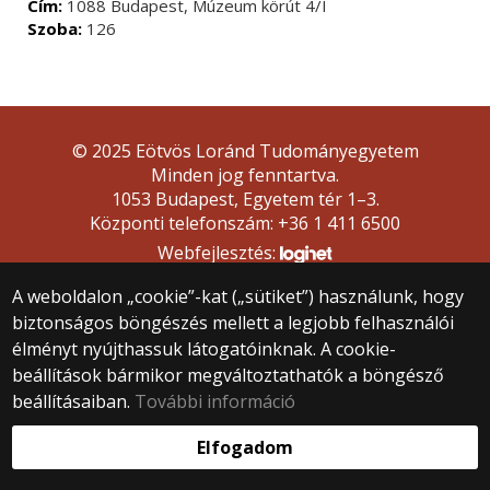
Cím:
1088 Budapest, Múzeum körút 4/I
Szoba:
126
© 2025 Eötvös Loránd Tudományegyetem
Minden jog fenntartva.
1053 Budapest, Egyetem tér 1–3.
Központi telefonszám: +36 1 411 6500
Webfejlesztés:
A weboldalon „cookie”-kat („sütiket”) használunk, hogy
biztonságos böngészés mellett a legjobb felhasználói
élményt nyújthassuk látogatóinknak. A cookie-
beállítások bármikor megváltoztathatók a böngésző
beállításaiban.
További információ
Elfogadom