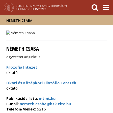
Események
ELTE a
Hírek
sajtóban
NÉMETH CSABA
NÉMETH CSABA
egyetemi adjunktus
Filozófia Intézet
oktató
Ókori és Középkori Filozófia Tanszék
oktató
Publikációs lista:
mtmt.hu
E-mail:
nemeth.csaba@btk.elte.hu
Telefon/Mellék:
5216