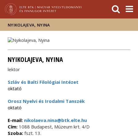
Események
ELTE a
Hírek
sajtóban
NYIKOLAJEVA, NYINA
NYIKOLAJEVA, NYINA
lektor
Szláv és Balti Filológiai Intézet
oktató
Orosz Nyelvi és Irodalmi Tanszék
oktató
E-mail:
nikolaeva.nina@btk.elte.hu
Cím:
1088 Budapest, Múzeum krt. 4/D
Szoba:
fszt. 13.