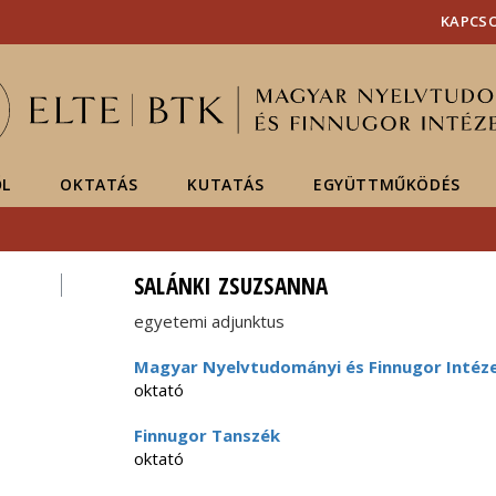
Események
ELTE a
Hírek
KAPCS
sajtóban
ŐL
OKTATÁS
KUTATÁS
EGYÜTTMŰKÖDÉS
SALÁNKI ZSUZSANNA
egyetemi adjunktus
Magyar Nyelvtudományi és Finnugor Intéz
oktató
Finnugor Tanszék
oktató