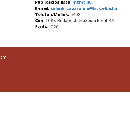
Publikációs lista:
mtmt.hu
E-mail:
salanki.zsuzsanna@btk.elte.hu
Telefon/Mellék:
5408
Cím:
1088 Budapest, Múzeum körút 4/I
Szoba:
020
tem