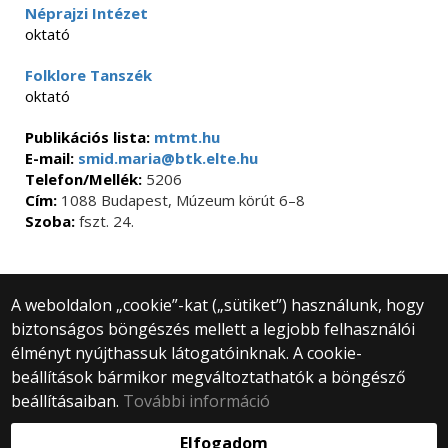
Néprajzi Intézet
oktató
Folklore Tanszék
oktató
Publikációs lista:
mtmt.hu
E-mail:
smid.maria@btk.elte.hu
Telefon/Mellék:
5206
Cím:
1088 Budapest, Múzeum körút 6–8
Szoba:
fszt. 24.
A weboldalon „cookie”-kat („sütiket”) használunk, hogy
biztonságos böngészés mellett a legjobb felhasználói
© 2025 Eötvös Loránd Tudományegyetem
élményt nyújthassuk látogatóinknak. A cookie-
Minden jog fenntartva.
1053 Budapest, Egyetem tér 1–3.
beállítások bármikor megváltoztathatók a böngésző
Központi telefonszám: +36 1 411 6500
beállításaiban.
További információ
Webfejlesztés:
Elfogadom