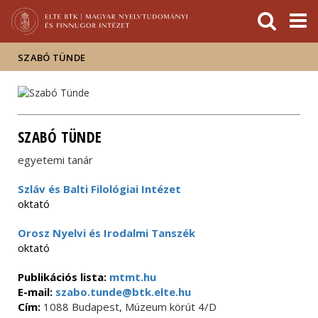
Események
ELTE a
Hírek
sajtóban
SZABÓ TÜNDE
SZABÓ TÜNDE
egyetemi tanár
Szláv és Balti Filológiai Intézet
oktató
Orosz Nyelvi és Irodalmi Tanszék
oktató
Publikációs lista:
mtmt.hu
E-mail:
szabo.tunde@btk.elte.hu
Cím:
1088 Budapest, Múzeum körút 4/D