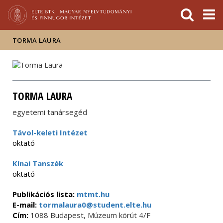
Események
ELTE a
Hírek
sajtóban
TORMA LAURA
TORMA LAURA
egyetemi tanársegéd
Távol-keleti Intézet
oktató
Kínai Tanszék
oktató
Publikációs lista:
mtmt.hu
E-mail:
tormalaura0@student.elte.hu
Cím:
1088 Budapest, Múzeum körút 4/F