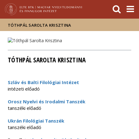
Események
ELTE a
Hírek
sajtóban
TÓTHPÁL SAROLTA KRISZTINA
TÓTHPÁL SAROLTA KRISZTINA
Szláv és Balti Filológiai Intézet
intézeti előadó
Orosz Nyelvi és Irodalmi Tanszék
tanszéki előadó
Ukrán Filológiai Tanszék
tanszéki előadó