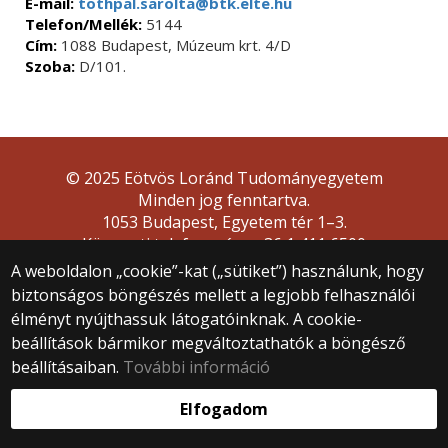
E-mail:
tothpal.sarolta@btk.elte.hu
Telefon/Mellék:
5144
Cím:
1088 Budapest, Múzeum krt. 4/D
Szoba:
D/101.
© 2025 Eötvös Loránd Tudományegyetem
Minden jog fenntartva.
1053 Budapest, Egyetem tér 1–3.
Központi telefonszám: +36 1 411 6500
A weboldalon „cookie”-kat („sütiket”) használunk, hogy
Webfejlesztés:
biztonságos böngészés mellett a legjobb felhasználói
élményt nyújthassuk látogatóinknak. A cookie-
beállítások bármikor megváltoztathatók a böngésző
beállításaiban.
További információ
Elfogadom