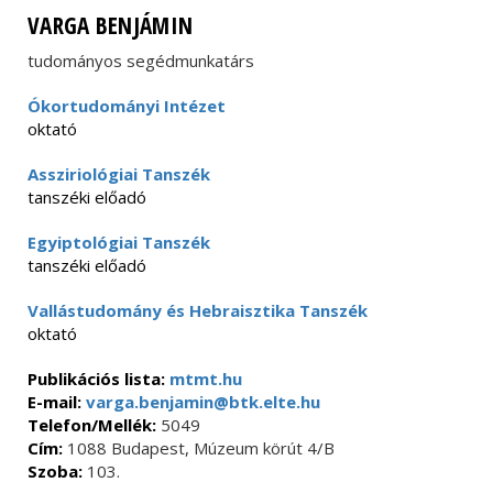
VARGA BENJÁMIN
tudományos segédmunkatárs
Ókortudományi Intézet
oktató
Assziriológiai Tanszék
tanszéki előadó
Egyiptológiai Tanszék
tanszéki előadó
Vallástudomány és Hebraisztika Tanszék
oktató
Publikációs lista:
mtmt.hu
E-mail:
varga.benjamin@btk.elte.hu
Telefon/Mellék:
5049
Cím:
1088 Budapest, Múzeum körút 4/B
Szoba:
103.