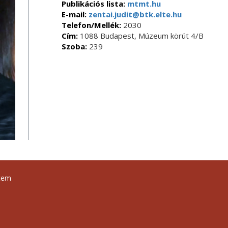
Publikációs lista:
mtmt.hu
E-mail:
zentai.judit@btk.elte.hu
Telefon/Mellék:
2030
Cím:
1088 Budapest, Múzeum körút 4/B
Szoba:
239
tem