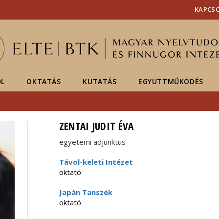
Események
ELTE a
Hírek
KAPCS
sajtóban
ŐL
OKTATÁS
KUTATÁS
EGYÜTTMŰKÖDÉS
ZENTAI JUDIT ÉVA
egyetemi adjunktus
Távol-keleti Intézet
oktató
Japán Tanszék
oktató