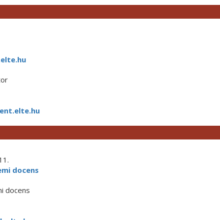
elte.hu
or
nt.elte.hu
11.
emi docens
mi docens