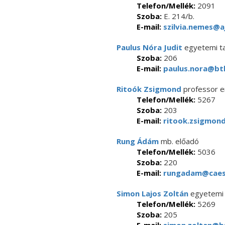
Telefon/Mellék:
2091
Szoba:
E. 214/b.
E-mail:
szilvia.nemes@aj
Paulus Nóra Judit
egyetemi t
Szoba:
206
E-mail:
paulus.nora@btk
Ritoók Zsigmond
professor e
Telefon/Mellék:
5267
Szoba:
203
E-mail:
ritook.zsigmond
Rung Ádám
mb. előadó
Telefon/Mellék:
5036
Szoba:
220
E-mail:
rungadam@caesa
Simon Lajos Zoltán
egyetemi 
Telefon/Mellék:
5269
Szoba:
205