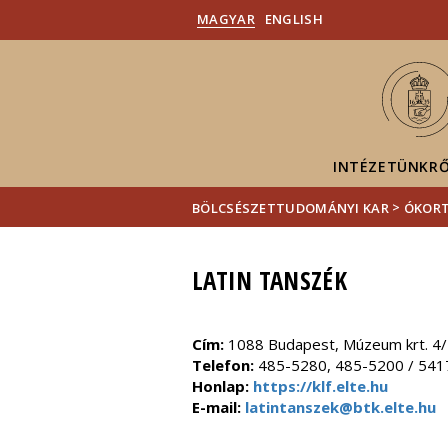
MAGYAR
ENGLISH
INTÉZETÜNKR
>
BÖLCSÉSZETTUDOMÁNYI KAR
ÓKORT
LATIN TANSZÉK
Cím:
1088 Budapest, Múzeum krt. 4/
Telefon:
485-5280, 485-5200 / 541
Honlap:
https://klf.elte.hu
E-mail:
latintanszek@btk.elte.hu