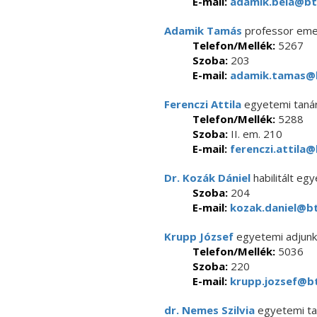
E-mail:
adamik.bela@btk
Adamik Tamás
professor eme
Telefon/Mellék:
5267
Szoba:
203
E-mail:
adamik.tamas@b
Ferenczi Attila
egyetemi taná
Telefon/Mellék:
5288
Szoba:
II. em. 210
E-mail:
ferenczi.attila@
Dr. Kozák Dániel
habilitált eg
Szoba:
204
E-mail:
kozak.daniel@bt
Krupp József
egyetemi adjunk
Telefon/Mellék:
5036
Szoba:
220
E-mail:
krupp.jozsef@bt
dr. Nemes Szilvia
egyetemi t