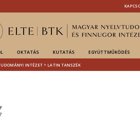
Események
ELTE a
Hírek
KAPCS
sajtóban
ŐL
OKTATÁS
KUTATÁS
EGYÜTTMŰKÖDÉS
>
UDOMÁNYI INTÉZET
LATIN TANSZÉK
F
7