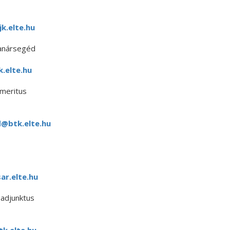
k.elte.hu
anársegéd
.elte.hu
meritus
@btk.elte.hu
r.elte.hu
adjunktus