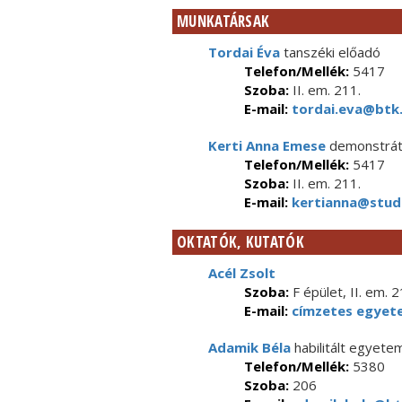
MUNKATÁRSAK
Tordai Éva
tanszéki előadó
Telefon/Mellék:
5417
Szoba:
II. em. 211.
E-mail:
tordai.eva@btk.
Kerti Anna Emese
demonstrát
Telefon/Mellék:
5417
Szoba:
II. em. 211.
E-mail:
kertianna@stude
OKTATÓK, KUTATÓK
Acél Zsolt
Szoba:
F épület, II. em. 2
E-mail:
címzetes egyet
Adamik Béla
habilitált egyete
Telefon/Mellék:
5380
Szoba:
206