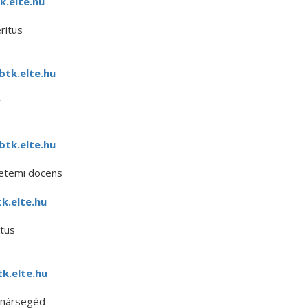
.elte.hu
ritus
tk.elte.hu
r
btk.elte.hu
yetemi docens
k.elte.hu
tus
k.elte.hu
anársegéd