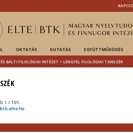
Események
ELTE a
Hírek
KAPCS
sajtóban
ŐL
OKTATÁS
KUTATÁS
EGYÜTTMŰKÖDÉS
>
ÉS BALTI FILOLÓGIAI INTÉZET
LENGYEL FILOLÓGIAI TANSZÉK
NSZÉK
 I. / 101.
tk.elte.hu