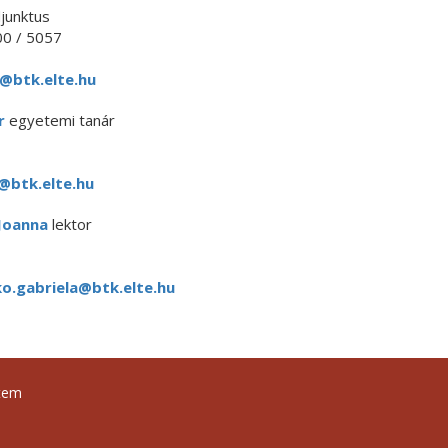
junktus
0 / 5057
a@btk.elte.hu
r
egyetemi tanár
@btk.elte.hu
Joanna
lektor
o.gabriela@btk.elte.hu
tem