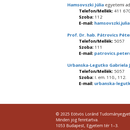
Hamsovszki Júlia
egyetemi ad
Telefon/Mellék:
411 670
Szoba:
112
E-mail:
hamsovszki.juli
Prof. Dr. hab. Pátrovics Péte
Telefon/Mellék:
5057
Szoba:
111
E-mail:
patrovics.peter
Urbanska-Legutko Gabriela 
Telefon/Mellék:
5057
Szoba:
I. em. 110., 112.
E-mail:
urbanska-legutk
© 2025 Eötvös Loránd Tudományegye
Minden jog fenntartva.
1053 Budapest, Egyetem tér 1–3.