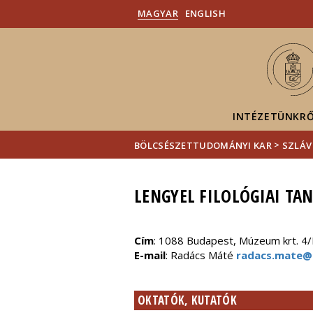
MAGYAR
ENGLISH
INTÉZETÜNKR
>
BÖLCSÉSZETTUDOMÁNYI KAR
SZLÁV 
LENGYEL FILOLÓGIAI TA
Cím
: 1088 Budapest, Múzeum krt. 4/D.
E-mail
: Radács Máté
radacs.mate@b
OKTATÓK, KUTATÓK