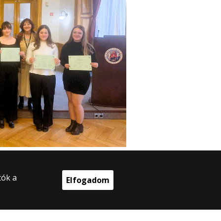
tók a
Elfogadom