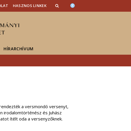
OLAT
HASZNOS LINKEK
HÍRARCHÍVUM
rendezték a versmondó versenyt,
án irodalomtörténész és Juhász
atot ítélt oda a versenyzőknek.