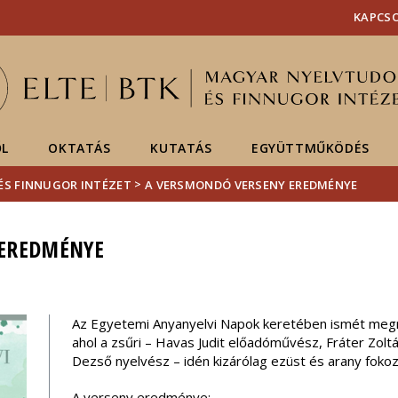
Események
ELTE a
Hírek
KAPCS
sajtóban
ŐL
OKTATÁS
KUTATÁS
EGYÜTTMŰKÖDÉS
>
ÉS FINNUGOR INTÉZET
A VERSMONDÓ VERSENY EREDMÉNYE
 EREDMÉNYE
Az Egyetemi Anyanyelvi Napok keretében ismét meg
ahol a zsűri – Havas Judit előadóművész, Fráter Zolt
Dezső nyelvész – idén kizárólag ezüst és arany fokoz
A verseny eredménye: