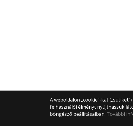
A weboldalon „cookie”-kat („sütiket”
felhasználói élményt nyújthassuk lát
böngésző beállításaiban.
További in
© 2025 Eötvös Loránd Tudományegye
Minden jog fenntartva.
1053 Budapest, Egyetem tér 1–3.