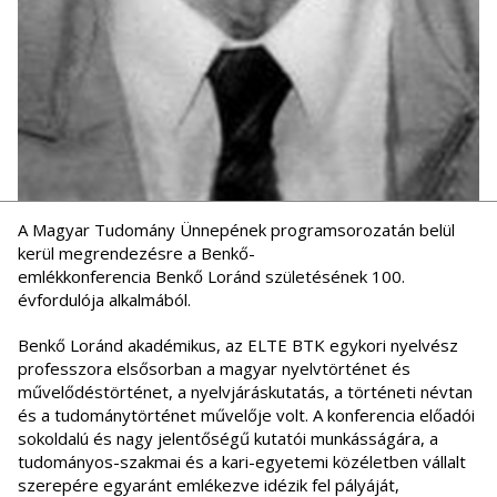
A Magyar Tudomány Ünnepének programsorozatán belül
kerül megrendezésre a Benkő-
emlékkonferencia Benkő Loránd születésének 100.
évfordulója alkalmából.
Benkő Loránd akadémikus, az ELTE BTK egykori nyelvész
professzora elsősorban a magyar nyelvtörténet és
művelődéstörténet, a nyelvjáráskutatás, a történeti névtan
és a tudománytörténet művelője volt. A konferencia előadói
sokoldalú és nagy jelentőségű kutatói munkásságára, a
tudományos-szakmai és a kari-egyetemi közéletben vállalt
szerepére egyaránt emlékezve idézik fel pályáját,