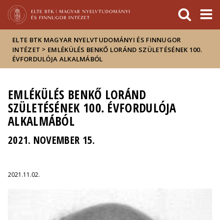
Események
ELTE a
Hírek
sajtóban
ELTE BTK MAGYAR NYELVTUDOMÁNYI ÉS FINNUGOR
>
INTÉZET
EMLÉKÜLÉS BENKŐ LORÁND SZÜLETÉSÉNEK 100.
ÉVFORDULÓJA ALKALMÁBÓL
EMLÉKÜLÉS BENKŐ LORÁND
SZÜLETÉSÉNEK 100. ÉVFORDULÓJA
ALKALMÁBÓL
2021. NOVEMBER 15.
2021.11.02.