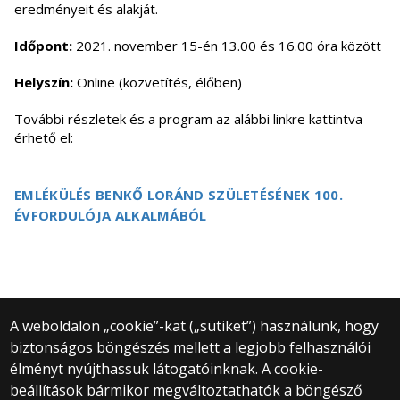
eredményeit és alakját.
Időpont:
2021. november 15-én 13.00 és 16.00 óra között
Helyszín:
Online (közvetítés, élőben)
További részletek és a program az alábbi linkre kattintva
érhető el:
EMLÉKÜLÉS BENKŐ LORÁND SZÜLETÉSÉNEK 100.
ÉVFORDULÓJA ALKALMÁBÓL
A weboldalon „cookie”-kat („sütiket”) használunk, hogy
biztonságos böngészés mellett a legjobb felhasználói
© 2025 Eötvös Loránd Tudományegyetem
élményt nyújthassuk látogatóinknak. A cookie-
Minden jog fenntartva.
beállítások bármikor megváltoztathatók a böngésző
1053 Budapest, Egyetem tér 1–3.