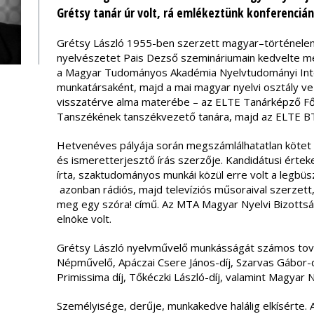
Grétsy tanár úr volt, rá emlékeztünk konferencián
Grétsy László 1955-ben szerzett magyar–történelem
nyelvészetet Pais Dezső szemináriumain kedvelte m
a Magyar Tudományos Akadémia Nyelvtudományi In
munkatársaként, majd a mai magyar nyelvi osztály v
visszatérve alma materébe – az ELTE Tanárképző Fői
Tanszékének tanszékvezető tanára, majd az ELTE BT
Hetvenéves pályája során megszámlálhatatlan kötet 
és ismeretterjesztő írás szerzője. Kandidátusi érte
írta, szaktudományos munkái közül erre volt a legb
azonban rádiós, majd televíziós műsoraival szerzett,
meg egy szóra! című. Az MTA Magyar Nyelvi Bizottság
elnöke volt.
Grétsy László nyelvművelő munkásságát számos tovább
Népművelő, Apáczai Csere János-díj, Szarvas Gábor-d
Primissima díj, Tőkéczki László-díj, valamint Magyar N
Személyisége, derűje, munkakedve halálig elkísérte.