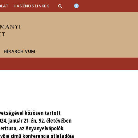
OLAT
HASZNOS LINKEK
HÍRARCHÍVUM
vetségével közösen tartott
024. január 21-én, 92. életévében
eritusa, az Anyanyelvápolók
övője című konferencia ötletadója