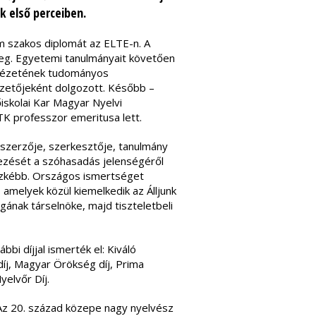
k első perceiben.
 szakos diplomát az ELTE-n. A
eg. Egyetemi tanulmányait követően
tézetének tudományos
ezetőjeként dolgozott. Később –
skolai Kar Magyar Nyelvi
K professzor emeritusa lett.
szerzője, szerkesztője, tanulmány
kezését a szóhasadás jelenségéről
üszkébb. Országos ismertséget
 amelyek közül kiemelkedik az Álljunk
ának társelnöke, majd tiszteletbeli
i díjjal ismerték el: Kiváló
íj, Magyar Örökség díj, Prima
yelvőr Díj.
 Az 20. század közepe nagy nyelvész