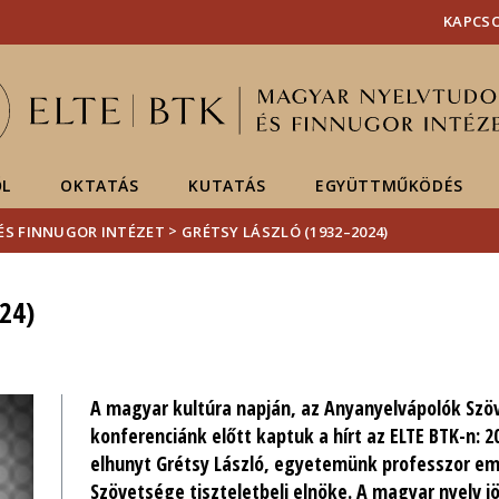
Események
ELTE a
Hírek
KAPCS
sajtóban
ŐL
OKTATÁS
KUTATÁS
EGYÜTTMŰKÖDÉS
>
ÉS FINNUGOR INTÉZET
GRÉTSY LÁSZLÓ (1932–2024)
24)
A magyar kultúra napján, az Anyanyelvápolók Szö
konferenciánk előtt kaptuk a hírt az ELTE BTK-n: 2
elhunyt Grétsy László, egyetemünk professzor em
Szövetsége tiszteletbeli elnöke. A magyar nyelv j