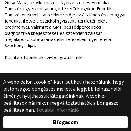
Gósy Mária, az Alkalmazott Nyelvészeti és Fonetikai
Tanszék egyetemi tanára, intézetünk egykori Fonetikai
Tanszékének volt tanszékvezetője az általános és a magyar
fonetika, illetve a pszicholingvisztika területén elért
eredményei, valamint a GMP beszédpercepciós
diagnosztika kifejlesztését és sztenderdizálását
megalapozó kutatásainak elismeréseként nyerte el a
Széchenyi-díjat.
Kitüntetettjeinknek szívből gratulálunk!
A weboldalon „cookie”-kat („sütiket”) használunk, hogy
biztonságos böngészés mellett a legjobb felhasználói
© 2025 Eötvös Loránd Tudományegyetem
élményt nyújthassuk látogatóinknak. A cookie-
Minden jog fenntartva.
beállítások bármikor megváltoztathatók a böngésző
1053 Budapest, Egyetem tér 1–3.
Központi telefonszám: +36 1 411 6500
beállításaiban.
További információ
Webfejlesztés:
Elfogadom