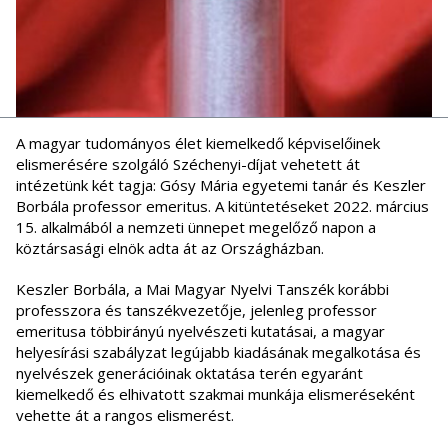
A magyar tudományos élet kiemelkedő képviselőinek
elismerésére szolgáló Széchenyi-díjat vehetett át
intézetünk két tagja: Gósy Mária egyetemi tanár és Keszler
Borbála professor emeritus. A kitüntetéseket 2022. március
15. alkalmából a nemzeti ünnepet megelőző napon a
köztársasági elnök adta át az Országházban.
Keszler Borbála, a Mai Magyar Nyelvi Tanszék korábbi
professzora és tanszékvezetője, jelenleg professor
emeritusa többirányú nyelvészeti kutatásai, a magyar
helyesírási szabályzat legújabb kiadásának megalkotása és
nyelvészek generációinak oktatása terén egyaránt
kiemelkedő és elhivatott szakmai munkája elismeréseként
vehette át a rangos elismerést.