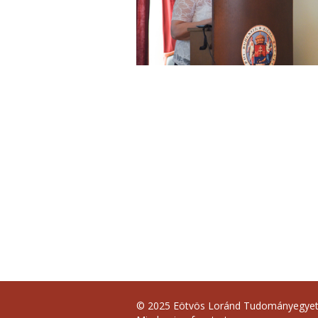
© 2025 Eötvös Loránd Tudományegye