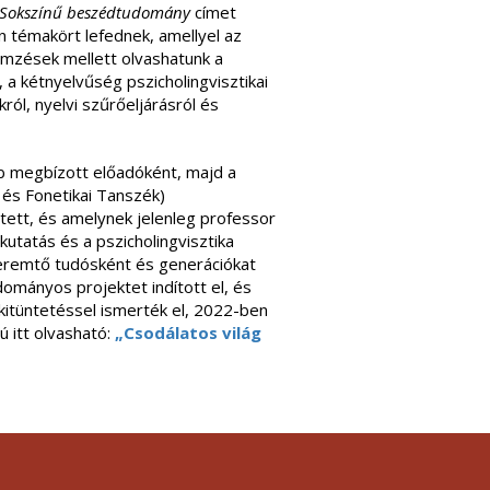
Sokszínű beszédtudomány
címet
 témakört lefednek, amellyel az
lemzések mellett olvashatunk a
a kétnyelvűség pszicholingvisztikai
ról, nyelvi szűrőeljárásról és
b megbízott előadóként, majd a
 és Fonetikai Tanszék)
ett, és amelynek jelenleg professor
utatás és a pszicholingvisztika
teremtő tudósként és generációkat
ományos projektet indított el, és
itüntetéssel ismerték el, 2022-ben
ú itt olvasható:
„Csodálatos világ