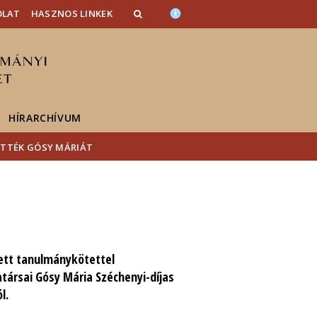
OLAT
HASZNOS LINKEK
HÍRARCHÍVUM
ÖTTÉK GÓSY MÁRIÁT
tett tanulmánykötettel
atársai Gósy Mária Széchenyi-díjas
l.