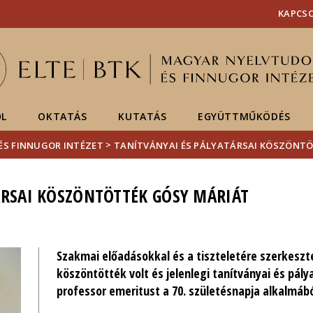
Események
ELTE a
Hírek
KAPCS
sajtóban
ŐL
OKTATÁS
KUTATÁS
EGYÜTTMŰKÖDÉS
>
ÉS FINNUGOR INTÉZET
TANÍTVÁNYAI ÉS PÁLYATÁRSAI KÖSZÖNT
ÁRSAI KÖSZÖNTÖTTÉK GÓSY MÁRIÁT
Szakmai előadásokkal és a tiszteletére szerkesz
köszöntötték volt és jelenlegi tanítványai és pály
professor emeritust a 70. születésnapja alkalmábó