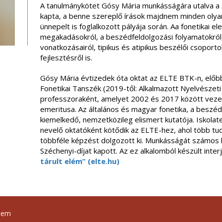
A tanulmánykötet Gósy Mária munkásságára utalva a
kapta, a benne szereplő írások majdnem minden olyan
ünnepelt is foglalkozott pályája során. Aa fonetikai e
megakadásokról, a beszédfeldolgozási folyamatokról, 
vonatkozásairól, tipikus és atipikus beszélői csoportok
fejlesztésről is.
Gósy Mária évtizedek óta oktat az ELTE BTK-n, előb
Fonetikai Tanszék (2019-től: Alkalmazott Nyelvészeti
professzoraként, amelyet 2002 és 2017 között vezet
emeritusa. Az általános és magyar fonetika, a beszédk
kiemelkedő, nemzetközileg elismert kutatója. Iskola
nevelő oktatóként kötődik az ELTE-hez, ahol több tud
többféle képzést dolgozott ki. Munkásságát számos k
Széchenyi-díjat kapott. Az ez alkalomból készült interj
tárult elém” (elte.hu)
tem